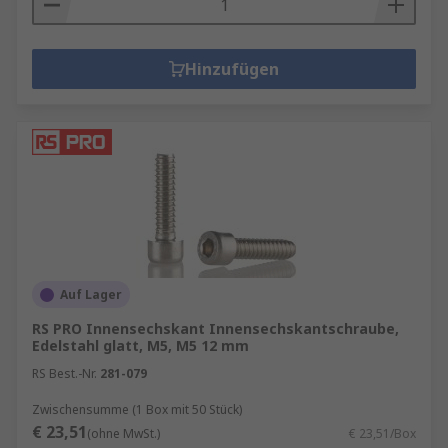
Hinzufügen
Auf Lager
RS PRO Innensechskant Innensechskantschraube,
Edelstahl glatt, M5, M5 12 mm
RS Best.-Nr.
281-079
Zwischensumme (1 Box mit 50 Stück)
€ 23,51
(ohne MwSt.)
€ 23,51/Box