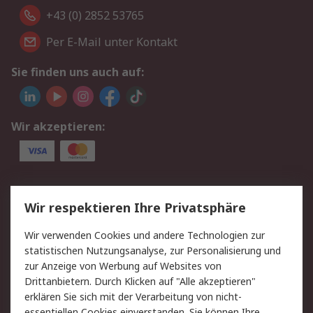
+43 (0) 2852 53765
Per E-Mail unter Kontakt
Sie finden uns auch auf:
Wir akzeptieren:
Service
Wir respektieren Ihre Privatsphäre
Value Added Services
Lieferlösungen
Wir verwenden Cookies und andere Technologien zur
Rücksendung/Entsorgung
Kontakt
statistischen Nutzungsanalyse, zur Personalisierung und
Hilfe
zur Anzeige von Werbung auf Websites von
Drittanbietern. Durch Klicken auf "Alle akzeptieren"
Rechtliches
erklären Sie sich mit der Verarbeitung von nicht-
essentiellen Cookies einverstanden. Sie können Ihre