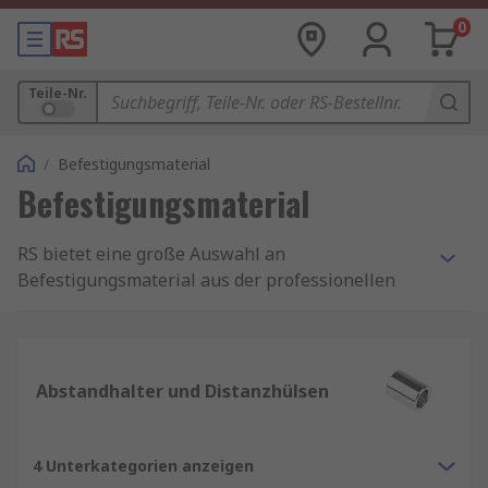
0
Teile-Nr.
/
Befestigungsmaterial
Befestigungsmaterial
RS bietet eine große Auswahl an
Befestigungsmaterial aus der professionellen
Serie unserer eigenen Marke RS Pro und den
bekanntesten führenden Herstellern wie Eclipse,
Jubilee und Yahata Neji.
Abstandhalter und Distanzhülsen
Was ist der Unterschied zwischen
Befestigungselement und
4 Unterkategorien anzeigen
Verbindungselement?