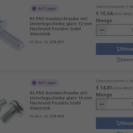
Mittelpunkt jeder Entscheidung, wobei wir ein Auge auf die
Zwischensumme (1 Beu
Auf Lager
führende Kompetenzen und Fähigkeiten in den Bereichen Di
€ 10,64
(ohne MwSt.
iche Einblicke und datengeleitete Entscheidungen zu ermög
RS PRO Kombischraube mit
Menge
Unterlegscheibe glatt 12 mm
Flachrund Pozidriv Stahl
Glanzzink
RS Best.-Nr.
278-871
Hinz
Daten
Zwischensumme (1 Beu
Auf Lager
€ 14,81
(ohne MwSt.
RS PRO Kombischraube mit
Menge
Unterlegscheibe glatt 10 mm
Flachrund Pozidriv Stahl
Glanzzink
RS Best.-Nr.
278-916
Hinz