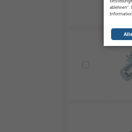
Einstellung
ablehnen". 
Information
All