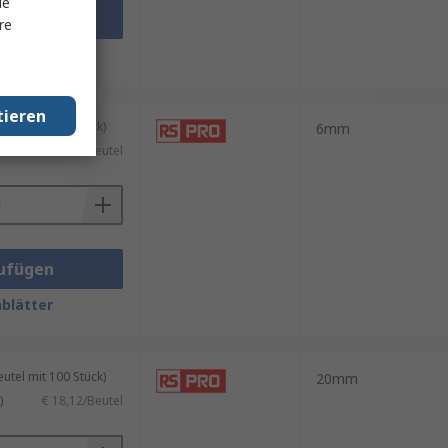
le
ufügen
re
blätter
tieren
tel mit 100 Stück)
6mm
€ 9,54/Beutel
ufügen
blätter
tel mit 100 Stück)
20mm
)
€ 18,12/Beutel