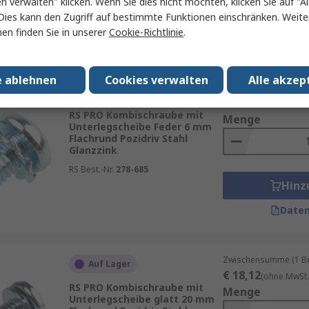
en verwalten" klicken. Wenn Sie dies nicht möchten, klicken Sie auf "Al
Hinz
Dies kann den Zugriff auf bestimmte Funktionen einschränken. Weite
en finden Sie in unserer
Cookie-Richtlinie
.
Daten
e ablehnen
Cookies verwalten
Alle akzep
Zwischensumme (1 Beu
Auf Lager
€ 9,54
(ohne MwSt.)
RS PRO Kombischraube mit
Menge
Unterlegscheibe Feder 6 mm
Flachrund Pozidriv Stahl
Glanzzink
RS Best.-Nr.
278-685
Hinz
Daten
Zwischensumme (1 Beu
Auf Lager
€ 18,12
(ohne MwSt.
RS PRO Kombischraube mit
Menge
Unterlegscheibe glatt 20 mm