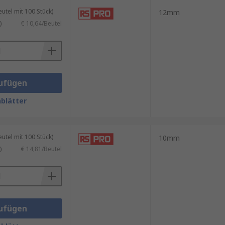
 aktuellen und das andere Auge
tel mit 100 Stück)
12mm
gital und Supply Chain, um den
)
€ 10,64/Beutel
lichen.
ufügen
blätter
tel mit 100 Stück)
10mm
)
€ 14,81/Beutel
ufügen