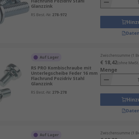
Flachrund Pozidriv Stahl
Glanzzink
RS Best.-Nr.
278-972
Hinz
Daten
Zwischensumme (1 Beu
Auf Lager
€ 18,42
(ohne MwSt.
RS PRO Kombischraube mit
Menge
Unterlegscheibe Feder 16 mm
Flachrund Pozidriv Stahl
Glanzzink
RS Best.-Nr.
279-278
Hinz
Daten
Zwischensumme (1 Beu
Auf Lager