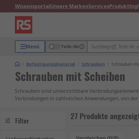
Wissensportal
Unsere Marken
Services
Produkthigh
Menü
Teile-Nr.
/
Befestigungsmaterial
/
Schrauben
/
Schrauben mi
Schrauben mit Scheiben
Schrauben sind unverzichtbare Verbindungselemente 
Verbindungen in zahlreichen Anwendungen, von der 
Bedeutung der passenden Scheiben unterschätzt.
27 Produkte angezeig
Was sind Schrauben mit Scheiben?
Filter
Schrauben mit Scheiben bestehen aus zwei Hauptkomp
Vergleichen (0/8)
Z