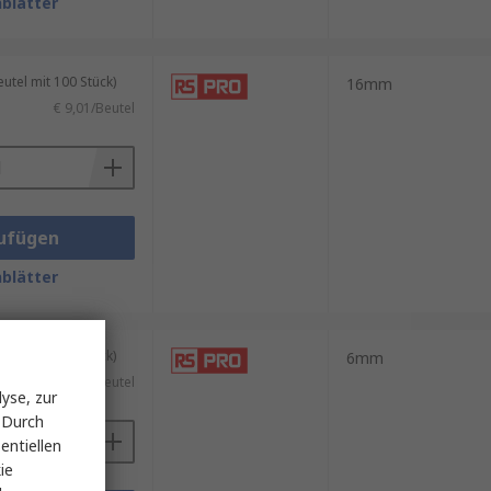
blätter
tel mit 100 Stück)
16mm
€ 9,01/Beutel
ufügen
blätter
tel mit 100 Stück)
6mm
€ 7,83/Beutel
yse, zur
 Durch
entiellen
ie