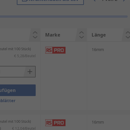
rd. Die Scheibe, auch
rt wird. Sie dient dazu, die Last
Marke
Länge
ht, gleichmäßig auf eine größere
tel mit 100 Stück)
16mm
€ 5,28/Beutel
eibe wirkt als Puffer und
sätzlichen Schutz vor Korrosion.
ufügen
zeugen, helfen Scheiben, die
blätter
tel mit 100 Stück)
16mm
)
€ 12,04/Beutel