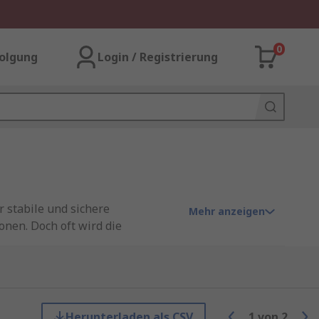
0
olgung
Login / Registrierung
 stabile und sichere
Mehr anzeigen
en. Doch oft wird die
e ist ein zylindrisches
Herunterladen als CSV
1
von
2