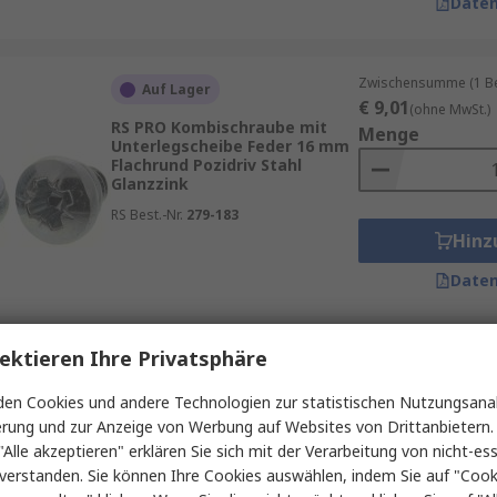
Daten
Zwischensumme (1 Beu
Auf Lager
€ 9,01
(ohne MwSt.)
RS PRO Kombischraube mit
Menge
Unterlegscheibe Feder 16 mm
Flachrund Pozidriv Stahl
Glanzzink
RS Best.-Nr.
279-183
Hinz
Daten
ektieren Ihre Privatsphäre
Zwischensumme (1 Beu
Auf Lager
€ 7,83
(ohne MwSt.)
en Cookies und andere Technologien zur statistischen Nutzungsanal
RS PRO Kombischraube mit
Menge
Unterlegscheibe glatt 6 mm
erung und zur Anzeige von Werbung auf Websites von Drittanbietern.
Flachrund Pozidriv Stahl
"Alle akzeptieren" erklären Sie sich mit der Verarbeitung von nicht-ess
Glanzzink
verstanden. Sie können Ihre Cookies auswählen, indem Sie auf "Cook
RS Best.-Nr.
278-821