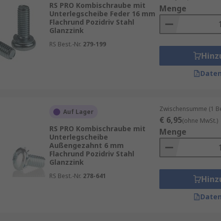
RS PRO Kombischraube mit
Menge
Unterlegscheibe Feder 16 mm
den Schrauben mit Scheiben verwendet, um Vibrationen zu 
Flachrund Pozidriv Stahl
Glanzzink
RS Best.-Nr.
279-199
it Scheiben eingesetzt, um schwere Bauteile sicher zu ve
Hinz
 kleine Schrauben mit Scheiben verwendet, um empfindliche 
Daten
 Schrauben mit Scheiben für stabile und langlebige Verbin
Zwischensumme (1 Beu
n
Auf Lager
€ 6,95
(ohne MwSt.)
RS PRO Kombischraube mit
Menge
Unterlegscheibe
en gibt es einige wichtige Faktoren zu beachten:
Außengezahnt 6 mm
Flachrund Pozidriv Stahl
us Materialien, die den Anforderungen deiner Anwendung en
Glanzzink
satz im Freien.
RS Best.-Nr.
278-641
Hinz
 Schrauben und Scheiben zu den Bohrungen und Werkstücken
Daten
che Beschichtung, wie z.B. Verzinkung, notwendig ist, um Ko