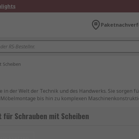
lights
Paketnachverf
t Scheiben
in der Welt der Technik und des Handwerks. Sie sorgen für
Möbelmontage bis hin zu komplexen Maschinenkonstruktion
t für Schrauben mit Scheiben
onenten: der Schraube selbst und der Scheibe. Die Schraub
urücksetzen