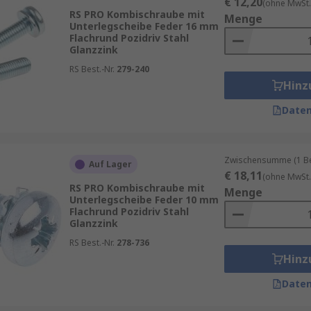
€ 12,20
(ohne MwSt.
RS PRO Kombischraube mit
Menge
Unterlegscheibe Feder 16 mm
Flachrund Pozidriv Stahl
Glanzzink
RS Best.-Nr.
279-240
Hinz
Daten
Zwischensumme (1 Beu
Auf Lager
€ 18,11
(ohne MwSt.
RS PRO Kombischraube mit
Menge
Unterlegscheibe Feder 10 mm
Flachrund Pozidriv Stahl
Glanzzink
RS Best.-Nr.
278-736
Hinz
Daten