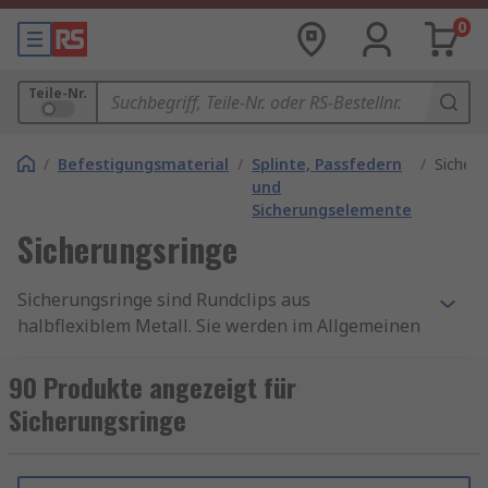
0
Teile-Nr.
/
Befestigungsmaterial
/
Splinte, Passfedern
/
Sicheru
und
Sicherungselemente
Sicherungsringe
Sicherungsringe sind Rundclips aus
halbflexiblem Metall. Sie werden im Allgemeinen
eingesetzt, um Komponenten auf Wellen oder
Gehäusen zu montieren, und mit Lagern für
90 Produkte angezeigt für
Mechanismen, die sich verdrehen, drehen,
Sicherungsringe
rotieren oder schwenken lassen. Sie werden
manchmal auch als Sicherungsringe oder
Sprengringe bezeichnet. Weitere Informationen