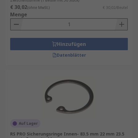
Zwischensumme (1 Beutel mit 50 Stück)
Interne Sicherungsringe werden in einer
€ 30,02
zylindrischen Bohrung, Nut oder ein
(ohne MwSt.)
€ 30,02/Beutel
Menge
Gehäuse eingepasst und üben Druck nach
außen aus.
Außen-Sicherungsringe funktionieren in
entgegengesetzter Richtung. Sie üben
Hinzufügen
Druck nach innen aus und passen
normalerweise um die Außenseite eines
Datenblätter
Zylinders oder einer Achse.
Auf Lager
RS PRO Sicherungsringe Innen- 83.5 mm 22 mm 23.5