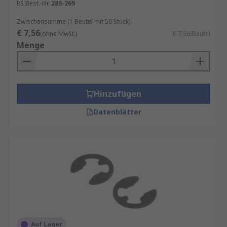
RS Best.-Nr.
289-269
Zwischensumme (1 Beutel mit 50 Stück)
€ 7,56
(ohne MwSt.)
€ 7,56/Beutel
Menge
Hinzufügen
Datenblätter
Auf Lager