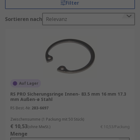
Filter
finden Sie unseren Produktseiten.
Sortieren nach
Relevanz
RS bietet eine große Auswahl an
Befestigungselementen einschließlich
Sicherungsringen in verschiedenen Größen, um
all Ihre Befestigungsanforderungen zu erfüllen.
Merkmale
Sicherungsringe haben oft offene Enden, anstatt
einen vollständigen Kreis zu bilden. Die offene
Auf Lager
Ausführung verleiht den Sicherungsringen eine
RS PRO Sicherungsringe Innen- 83.5 mm 16 mm 17.3
Federdruckwirkung. Nach dem Einbau sorgt der
mm Außen-ø Stahl
Federeffekt dafür, dass sie sich nicht bewegen
RS Best.-Nr.
283-6697
oder rutschen. Viele Sicherungsringe haben eine
kleine Bohrung an beiden Enden. Dies ermöglicht
Zwischensumme (1 Packung mit 50 Stück)
den Ein- und Ausbau der
Sicherungsringzangen
.
€ 10,53
(ohne MwSt.)
€ 10,53/Packung
Normalerweise werden dafür spezielle
Menge
Sicherungsringzangen eingesetzt. Sie verfügen