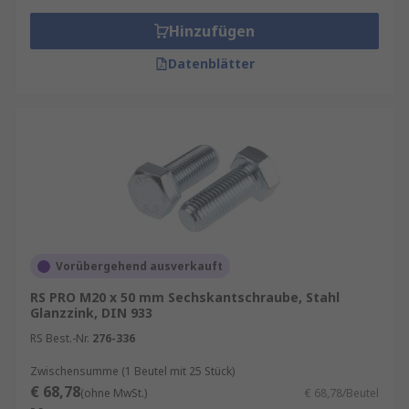
Holzschrauben: Sie sind speziell für die
Hinzufügen
Befestigung in Holz entwickelt worden und
verfügen oft über einen selbstschneidenden
Datenblätter
Gewindeabschnitt.
Metrische Sechskantschrauben
: Diese
Schrauben sind nach metrischen Maßen
klassifiziert und finden in vielen industriellen
Anwendungen Verwendung.
Zylinderkopfschrauben
: Diese Schrauben
verfügen über einen flachen Zylinderkopf, der
Vorübergehend ausverkauft
sich gut für Anwendungen eignet, bei denen ein
glattes Erscheinungsbild gewünscht wird.
RS PRO M20 x 50 mm Sechskantschraube, Stahl
Glanzzink, DIN 933
Anwendungsbereiche von
RS Best.-Nr.
276-336
Sechskantschrauben
Zwischensumme (1 Beutel mit 25 Stück)
€ 68,78
(ohne MwSt.)
€ 68,78/Beutel