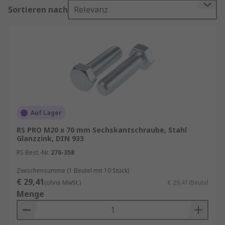
ordnungsgemäße Verwendung können Sie
Sortieren nach
Relevanz
sicherstellen, dass Ihre Projekte stabil und sicher
sind.
Wenn Sie hochwertige Sechskantschrauben
benötigen, haben Sie bei
RS
eine grosse Auswahl.
Typen von Sechskantschrauben
Sechskantschrauben sind in verschiedenen
Auf Lager
Ausführungen erhältlich, um den
RS PRO M20 x 70 mm Sechskantschraube, Stahl
unterschiedlichen Anforderungen gerecht zu
Glanzzink, DIN 933
werden. Hier sind einige der gebräuchlichsten
RS Best.-Nr.
276-358
Typen:
Zwischensumme (1 Beutel mit 10 Stück)
Maschinenschrauben
: Diese Schrauben sind für
€ 29,41
(ohne MwSt.)
€ 29,41/Beutel
den Einsatz in Gewindebohrungen vorgesehen
Menge
und werden häufig in mechanischen
Anwendungen eingesetzt.