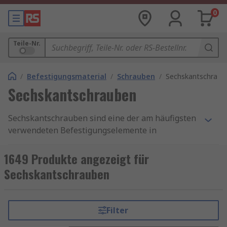
0
Teile-Nr.
/
Befestigungsmaterial
/
Schrauben
/
Sechskantschraub
Sechskantschrauben
Sechskantschrauben sind eine der am häufigsten
verwendeten Befestigungselemente in
verschiedenen Branchen und Anwendungen.
Diese robusten Schrauben zeichnen sich durch
1649 Produkte angezeigt für
ihre sechsseitige Form aus, die ihnen eine
Sechskantschrauben
hervorragende Griffigkeit und Stabilität verleiht.
Sechskantschrauben sind unverzichtbare
Befestigungselemente in einer Vielzahl von
Filter
Anwendungen. Durch die richtige Auswahl und