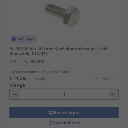
Auf Lager
RS PRO M30 x 100 mm Sechskantschraube, Stahl
Glanzzink, DIN 933
RS Best.-Nr.
193-3385
Zwischensumme (1 Beutel mit 2 Stück)
€ 11,59
(ohne MwSt.)
€ 11,59/Beutel
Menge
Hinzufügen
Datenblätter