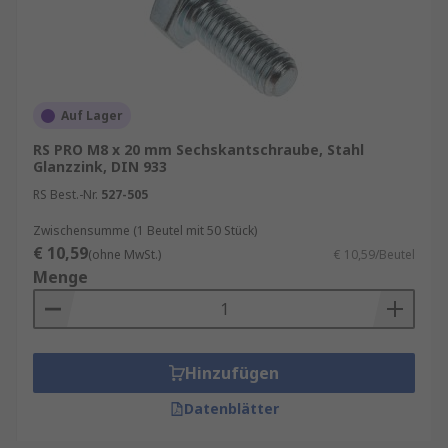
Auf Lager
RS PRO M8 x 20 mm Sechskantschraube, Stahl
Glanzzink, DIN 933
RS Best.-Nr.
527-505
Zwischensumme (1 Beutel mit 50 Stück)
€ 10,59
(ohne MwSt.)
€ 10,59/Beutel
Menge
Hinzufügen
Datenblätter