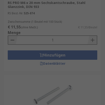
Schrauben sicher anzubringen, ohne sie zu
RS PRO M6 x 20 mm Sechskantschraube, Stahl
Glanzzink, DIN 933
überdrehen oder zu beschädigen.
RS Best.-Nr.
525-874
Sicherheit beachten
: Tragen Sie bei der
Zwischensumme (1 Beutel mit 100 Stück)
Verwendung von Sechskantschrauben immer die
€ 11,55
(ohne MwSt.)
€ 11,55/Beutel
erforderliche Schutzausrüstung und beachten Sie
Menge
die Sicherheitsrichtlinien.
Hinzufügen
Datenblätter