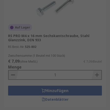
Auf Lager
RS PRO M4 x 16 mm Sechskantschraube, Stahl
Glanzzink, DIN 933
RS Best.-Nr.
525-802
Zwischensumme (1 Beutel mit 100 Stück)
€ 7,09
(ohne MwSt.)
€ 7,09/Beutel
Menge
Hinzufügen
Datenblätter