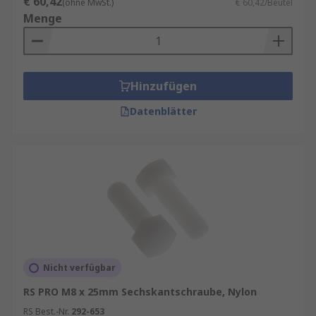
€ 60,42
(ohne MwSt.)
€ 60,42/Beutel
Menge
Hinzufügen
Datenblätter
Nicht verfügbar
RS PRO M8 x 25mm Sechskantschraube, Nylon
RS Best.-Nr.
292-653