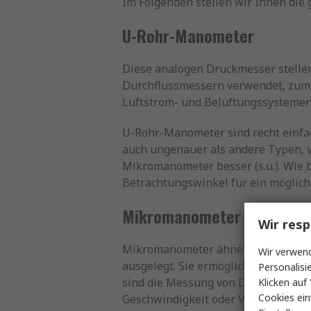
Im Folgenden stellen wir Ihnen die
U-Rohr-Manometer
Diese analogen Druckmesser stellen
Durchflussmessern verwendet, zum 
Luftstrom- und Belüftungssystemen
U-Rohr-Manometer sind recht einfach
auch ungenauer als andere Typen, v
Mikromanometer besser (s.u.). Wie
Betrachtungswinkel für ein möglich
Mikromanometer
Wir resp
Mikromanometer ähneln sehr stark a
Wir verwend
ausgelegt. Sie ermöglichen dadurch
Personalisi
sind die Messung von Differenzdru
Klicken auf 
Cookies ein
Geschwindigkeit oder Volumenstro