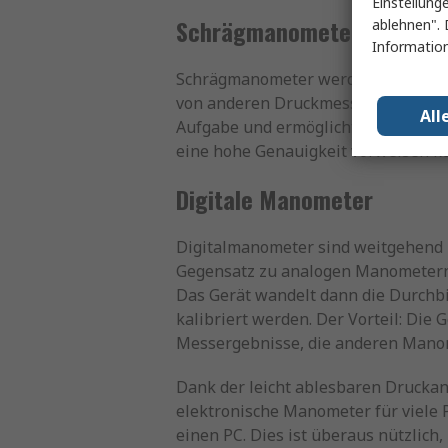
Einstellung
Schrägmanometer
ablehnen". 
Information
Schrägmanometer werden typischerw
von anderen Druckmessern exakt erf
All
Aufgabe und ermöglicht genaue Mes
eine hohe Genauigkeit vorweisen k
Digitale Manometer
Digitalmanometer sind weitgehend 
Gegensatz zu analogen Manometern en
Das Gerät wandelt dann die Durchbi
kalibriert werden. Der Vorteil: Die
Messergebnisse, die anderen Manom
Dank der leicht ablesbaren Druckan
elektronische Manometer für viele P
einen PC. Dies ist überaus nützlic