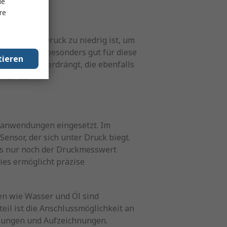
le
re
wenn der Druck zu niedrig ist, um
en sie sich besonders gut für diese
tieren
nometern verdrängt, die ebenfalls
ch ist.
sanwendungen eingesetzt. Im
ensor, der sich unter Druck biegt.
ss nur noch der Druckmesswert
ies ermöglicht präzise
en wie Wasser und Öl sind
eil ist die Anschlussmöglichkeit an
ssungen und Aufzeichnungen.