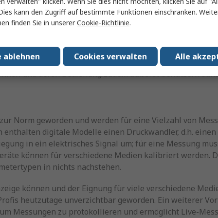
en verwalten" klicken. Wenn Sie dies nicht möchten, klicken Sie auf "Al
Dies kann den Zugriff auf bestimmte Funktionen einschränken. Weite
en finden Sie in unserer
Cookie-Richtlinie
.
eise zur Messung von Flüssigkeiten und Gasen verwendet, 
asst zu werden. Durch ihre abgewinkelte Konstruktion eign
e ablehnen
Cookies verwalten
Alle akzep
sungen. Sie werden allerdings zunehmend von digitalen Ma
önnen und deren Bedienung zudem äußerst benutzerfreundli
zur Norm geworden und werden für eine Vielzahl von Mes
thalten digitale Modelle einen Druckwandler, d.h. einen S
egung in ein elektrisches Signal um; für eine Messung mu
 Geräte können für verschiedene Medien kalibriert werden. D
etertypen in nichts nachstehen.
zeige können und der Eignung für viele verschiedene Medi
rofis heutzutage unverzichtbar geworden. Ein weiterer Vort
h, um Messungen zu protokollieren und ermöglicht Live-Me