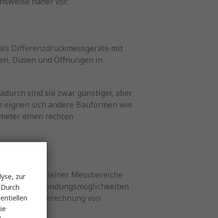
nsweise näher vor:
 als Differenzdruckmessgeräte mit
en, Düsen und Öffnungen in
adurch sind sie zwar günstiger, aber
re eignen sich andere Bauformen wie
meter einen rechten
nzeige sehr kleiner Messbereiche
yse, zur
. Typische Anwendungsmöglichkeiten
 Durch
men und zur Berechnung von
entiellen
ie