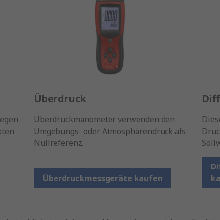
Überdruck
Dif
gegen
Überdruckmanometer verwenden den
Dies
kten
Umgebungs- oder Atmosphärendruck als
Druc
Nullreferenz.
Soll
Di
Überdruckmessgeräte kaufen
ka