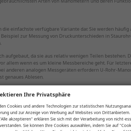
 gebräuchlichsten Arten von Manometern und deren Funktio
 die einfachste verfügbare Variante dar. Sie werden häufig
Beispiel zur Messung von Druckunterschieden in Staurohr
.
 aufgebaut, da sie aus relativ wenigen Teilen bestehen. D
or allem wenn es um kleine Messbereiche geht. Für letzte
 bei anderen analogen Messgeräten erfordern U-Rohr-Mano
st genaues Ablesen.
ektieren Ihre Privatsphäre
nderen Typen, sind aber empfindlicher und speziell zur A
en Cookies und andere Technologien zur statistischen Nutzungsanal
 die genaue, präzise Ablesung kleinster Druckdifferenzen
erung und zur Anzeige von Werbung auf Websites von Drittanbietern.
ck verwendet sowie zum Testen oder Abgleichen von Syste
"Alle akzeptieren" erklären Sie sich mit der Verarbeitung von nicht-ess
verstanden. Sie können Ihre Cookies auswählen, indem Sie auf "Cook
m.