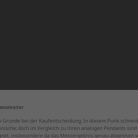
Manometer
che Gründe bei der Kaufentscheidung. In diesem Punk schn
onische; doch im Vergleich zu ihren analogen Pendants sind
ignet, insbesondere da das Messergebnis genau abgelesen