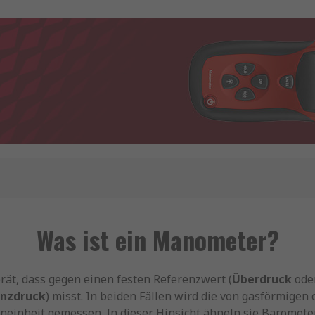
Was ist ein Manometer?
ät, dass gegen einen festen Referenzwert (
Überdruck
ode
enzdruck
) misst. In beiden Fällen wird die von gasförmige
eneinheit gemessen. In dieser Hinsicht ähneln sie Baromete