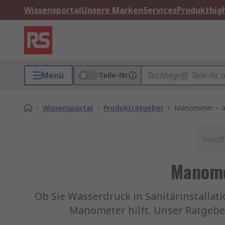
Wissensportal
Unsere Marken
Services
Produkthigh
Menü
Teile-Nr.
/
Wissensportal
/
Produktratgeber
/
Manometer – al
Veröff
Manome
Ob Sie Wasserdruck in Sanitärinstalla
Manometer hilft. Unser Ratgeber