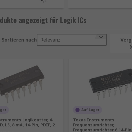
d zuverlässigen Schutz für Halbleiter gegen statische Ent
unktionen (NOT, AND, OR, NAND, NOR), und verarbeiten das 
dukte angezeigt für Logik ICs
in Logikpegelsignal oder einen Spannungsbereich in eine
iedenen Komponenten/ICs.
Sortieren nach
Relevanz
Verg
(
ng innerhalb von Stromkreisen für den Einsatz als Zeitgeb
ie analoge Eingangssignale in Digitalausgänge umwandeln.
ager
Auf Lager
struments Logikgatter, 4-
Texas Instruments
D, LS, 8 mA, 14-Pin, PDIP, 2
Frequenzumrichter,
Frequenzumrichter 6 14-Pin