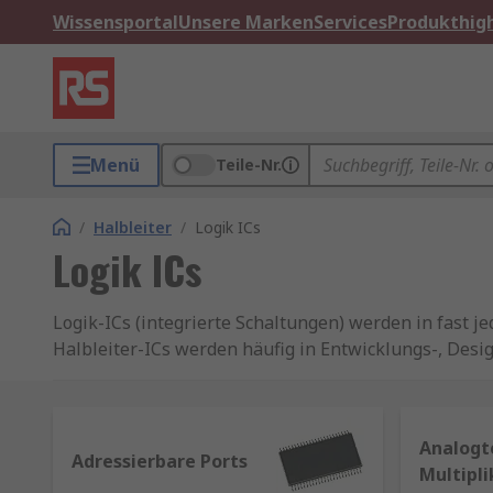
Wissensportal
Unsere Marken
Services
Produkthigh
Menü
Teile-Nr.
/
Halbleiter
/
Logik ICs
Logik ICs
Logik-ICs (integrierte Schaltungen) werden in fast j
Halbleiter-ICs werden häufig in Entwicklungs-, Des
Auswahl an hochwertigen Standard-Logik-Halbleiter
und ON Semiconductor.
Gängige Arten von Logik-ICs und ihre Verwen
Analogt
Adressierbare Ports
Multipl