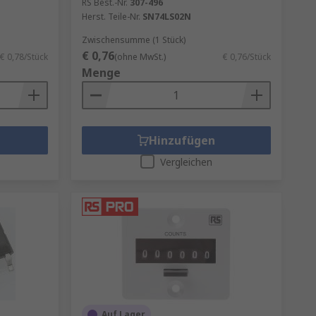
RS Best.-Nr.
307-496
Herst. Teile-Nr.
SN74LS02N
Zwischensumme (1 Stück)
€ 0,76
€ 0,78/Stück
(ohne MwSt.)
€ 0,76/Stück
Menge
Hinzufügen
Vergleichen
Auf Lager