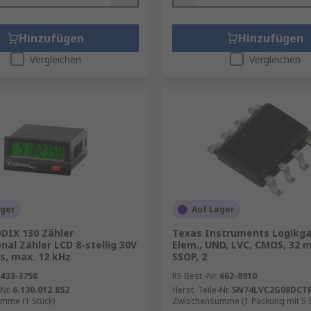
Hinzufügen
Hinzufügen
Vergleichen
Vergleichen
ager
Auf Lager
ODIX 130 Zähler
Texas Instruments Logikgat
onal Zähler LCD 8-stellig 30V
Elem., UND, LVC, CMOS, 32 m
s, max. 12 kHz
SSOP, 2
433-3758
RS Best.-Nr.
662-8910
Nr.
6.130.012.852
Herst. Teile-Nr.
SN74LVC2G08DCT
mme (1 Stück)
Zwischensumme (1 Packung mit 5 S