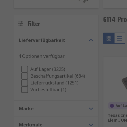
Schieberegister-ICs bieten hohe Geschwindigkeit un
Logikgatter regeln den Signalfluss über boolesche F
6114 Pro
Filter
Logik-Pegelwandler und Spannungswandler setzen e
damit eine größere Kompatibilität zwischen versch
Lieferverfügbarkeit
Monostabile Kippstufen erzeugen eine Zeitverzögeru
4 Optionen verfügbar
Schmitt-Trigger Inverter sind aktive Stromkreise, d
Auf Lager (3225)
Beschaffungsartikel (684)
Lieferrückstand (1251)
Vorbestellbar (1)
Auf L
Marke
Texas In
Elem., UN
Merkmale