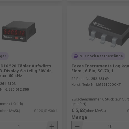
ager
Nur noch Restbestände
ODIX 520 Zähler Aufwärts
Texas Instruments Logikgat
D-Display 6-stellig 30V dc,
Elem., 6-Pin, SC-70, 1
max. 60 kHz
RS Best.-Nr.
252-8514P
261-3103
Herst. Teile-Nr.
LM66100DCKT
Nr.
6.520.012.300
Zwischensumme 10 Stück (auf Gurt
mme (1 Stück)
geliefert)
€ 5,68
(ohne MwSt.)
€ 120,61/Stück
(ohne MwSt.)
€
Menge