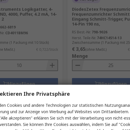
struments Logikgatter, 4-
DiodesZetex Frequenzumric
ND, 4000, Puffer, 4.2 mA, 14-
Frequenzumrichter Schmitt
 2
Eingang Schmitt-Trigger, Pu
14-Pin 190 ns,
662-6819
RS Best.-Nr.
798-9026
Nr.
CD4011BM96
Herst. Teile-Nr.
74HC14S14-13
mme (1 Packung mit 10 Stück)
Zwischensumme (1 Packung mit 25 
€ 3,65
ne MwSt.)
€ 0,722/Stück
(ohne MwSt.)
€
Menge
Hinzufügen
Hinzufügen
Vergleichen
Vergleichen
ektieren Ihre Privatsphäre
en Cookies und andere Technologien zur statistischen Nutzungsanal
erung und zur Anzeige von Werbung auf Websites von Drittanbietern.
"Alle akzeptieren" erklären Sie sich mit der Verarbeitung von nicht-ess
verstanden. Sie können Ihre Cookies auswählen, indem Sie auf "Cook