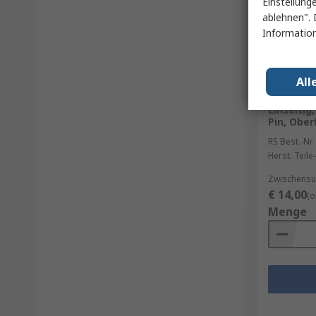
Einstellung
ablehnen". 
Information
Derzei
All
Analog D
Spannungs
Einseitig
Pin, Ober
RS Best.-Nr.
Herst. Teile-
Zwischensu
€ 14,00
(o
Menge