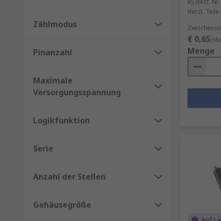
RS Best.-Nr.
Herst. Teile-
Zählmodus
Zwischensu
€ 0,65
(oh
Menge
Pinanzahl
Maximale
Versorgungsspannung
Logikfunktion
Serie
Anzahl der Stellen
Gehäusegröße
Auf L