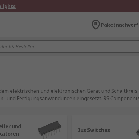
lights
Paketnachverf
edem elektrischen und elektronischen Gerät und Schaltkreis
ign- und Fertigungsanwendungen eingesetzt. RS Components
n führender Marken, darunter Texas Instruments, Toshiba,
dung
eiler und
Bus Switches
ikatoren