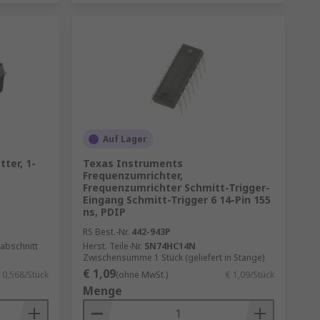
Auf Lager
ter, 1-
Texas Instruments
Frequenzumrichter,
Frequenzumrichter Schmitt-Trigger-
Eingang Schmitt-Trigger 6 14-Pin 155
ns, PDIP
RS Best.-Nr.
442-943P
abschnitt
Herst. Teile-Nr.
SN74HC14N
Zwischensumme 1 Stück (geliefert in Stange)
€ 1,09
 0,568/Stück
(ohne MwSt.)
€ 1,09/Stück
Menge