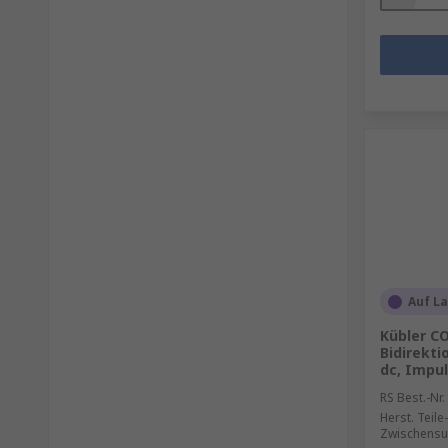
Auf L
Kübler C
Bidirekti
dc, Impul
RS Best.-Nr.
Herst. Teile-
Zwischensu