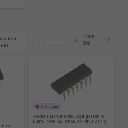
ladung oder Überspannung.
Signal in binäre Informationen.
n anderen um und ermöglichen
1
von
leichen
Zurücksetzen
306
0/8)
er oder Impulsdetektoren.
Auf Lager
Texas Instruments Logikgatter, 4-
Elem., NOR, LS, 8 mA, 14-Pin, PDIP, 2
, PDIP