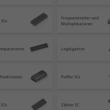
t hoher bis geringer Ausgangsimpedanz und dienen als Bar
önnen auch noch weiter klassifiziert werden:
Frequenzteiler und
 ICs
Multiplikatoren
gssignalsteuerung (d. h. bidirektional, im Gegensatz zu P
omparatoren
Logikgatter
n in der Regel eine Reihe von verbundenen kaskadierenden
s auftritt.
sfunktionen
Puffer ICs
Eingangscode in einen einzigen numerischen Ausgang (Dec
und übertragen sie über einen der Mehrfachausgänge (Demu
gesetzte Spannungen aus und invertieren das Eingangssign
ieben oder zwischen Logikfamilien zu konvertieren.
 ICs
Zähler IC