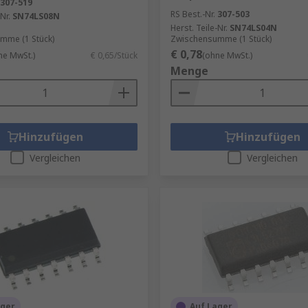
307-519
RS Best.-Nr.
307-503
Nr.
SN74LS08N
Herst. Teile-Nr.
SN74LS04N
mme (1 Stück)
Zwischensumme (1 Stück)
€ 0,78
ne MwSt.)
€ 0,65/Stück
(ohne MwSt.)
Menge
Hinzufügen
Hinzufügen
Vergleichen
Vergleichen
ager
Auf Lager