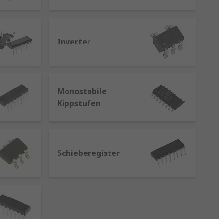
riere zwischen Quelle und Last,
Inverter
Monostabile
uffer ICs) an einen gemeinsamen
Kippstufen
Flipflops
, die entwickelt wurden,
Schieberegister
oder) um oder nehmen die
x).
al, um digitale Rauschsignale zu