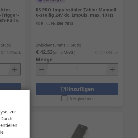
hter,
RS PRO Impulszähler Zähler Manuell
-Trigger-
6-stellig 24V dc, Impuls, max. 10 Hz
sh-Pull 6
RS Best.-Nr.
896-7015
Stück)
Zwischensumme (1 Stück)
€ 42,53
 0,146/Stück
(ohne MwSt.)
€ 42,53/Stück
Menge
Hinzufügen
Vergleichen
yse, zur
 Durch
entiellen
ie