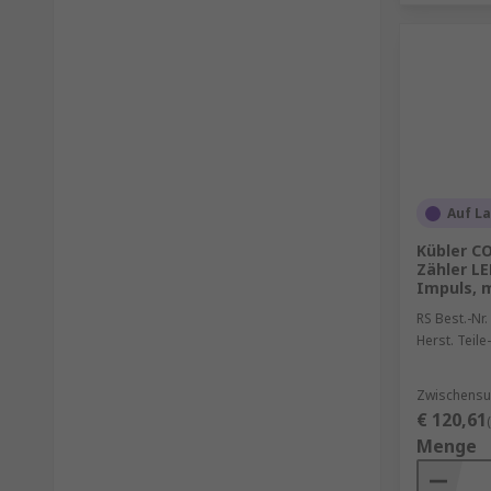
Auf L
Kübler C
Zähler LE
Impuls, 
RS Best.-Nr.
Herst. Teile-
Zwischensu
€ 120,61
Menge