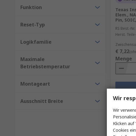
Funktion
Texas In
Elem., NA
Pin, SOIC,
Reset-Typ
RS Best.-Nr.
Herst. Teile-
Logikfamilie
Zwischensu
€ 7,22
(oh
Menge
Maximale
Betriebstemperatur
Montageart
Wir resp
Ausschnitt Breite
Wir verwend
Personalisi
Klicken auf 
Cookies ein