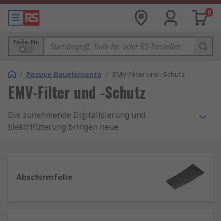
0
Teile-Nr.
/
Passive Bauelemente
/
EMV-Filter und -Schutz
EMV-Filter und -Schutz
Die zunehmende Digitalisierung und
Elektrifizierung bringen neue
Herausforderungen mit sich, insbesondere im
Bereich der elektromagnetischen Verträglichkeit
(EMV). Elektrische und elektronische Geräte
erzeugen elektromagnetische Störungen, die
Abschirmfolie
andere Systeme beeinträchtigen können. In
diesem Zusammenhang spielen EMV-Filter und
EMV-Schutz eine entscheidende Rolle. In diesem