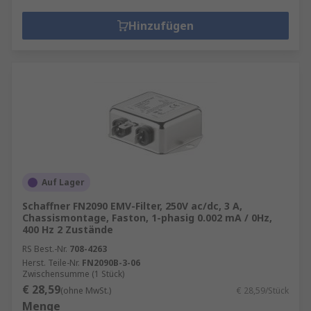
Störsignale ausfiltern, während der normale
Hinzufügen
Stromfluss ungehindert weitergeleitet wird. Der
Einsatz solcher Filter sorgt dafür, dass die
Geräuschemissionen innerhalb der
vorgeschriebenen Grenzwerte bleiben und
Störungen auf andere elektronische Geräte
minimiert werden.
Strategien für effektiven EMV-Schutz
Der EMV-Schutz umfasst mehr als nur den
Auf Lager
Einsatz von Filtern. Um eine umfassende
Schaffner FN2090 EMV-Filter, 250V ac/dc, 3 A,
Störfestigkeit zu erreichen, sollten die folgenden
Chassismontage, Faston, 1-phasig 0.002 mA / 0Hz,
400 Hz 2 Zustände
Maßnahmen berücksichtigt werden:
RS Best.-Nr.
708-4263
Kabelabschirmung
: Elektrische Leitungen
Herst. Teile-Nr.
FN2090B-3-06
Zwischensumme (1 Stück)
sollten abgeschirmt werden, um die
€ 28,59
(ohne MwSt.)
€ 28,59/Stück
Abstrahlung von Störsignalen zu
Menge