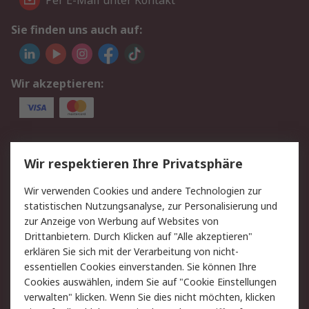
Per E-Mail unter Kontakt
Sie finden uns auch auf:
Wir akzeptieren:
Service
Wir respektieren Ihre Privatsphäre
Value Added Services
Lieferlösungen
Wir verwenden Cookies und andere Technologien zur
Rücksendung/Entsorgung
Kontakt
statistischen Nutzungsanalyse, zur Personalisierung und
Hilfe
zur Anzeige von Werbung auf Websites von
Drittanbietern. Durch Klicken auf "Alle akzeptieren"
Rechtliches
erklären Sie sich mit der Verarbeitung von nicht-
essentiellen Cookies einverstanden. Sie können Ihre
RS Verkaufs- und
Datenschutz
Cookies auswählen, indem Sie auf "Cookie Einstellungen
Lieferbedingungen
verwalten" klicken. Wenn Sie dies nicht möchten, klicken
Cookie-Richtlinie
Zahlungsbedingungen