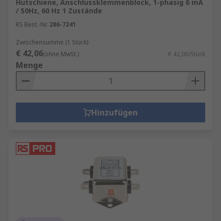
Elektronikkomponenten verlängert, da
Hutschiene, Anschlussklemmenblock, 1-phasig 6 mA
/ 50Hz, 60 Hz 1 Zustände
Störungen und Überspannungen, die zur
RS Best.-Nr.
286-7241
Materialermüdung führen könnten,
vermieden werden.
Zwischensumme (1 Stück)
€ 42,06
(ohne MwSt.)
€ 42,06/Stück
Menge
Hinzufügen