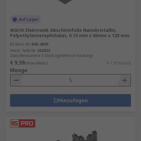
Auf Lager
Würth Elektronik Abschirmfolie Nanokristallin,
Polyethylenterephthalat, 0.13 mm x 65mm x 120 mm
RS Best.-Nr.
845-405P
Herst. Teile-Nr.
353022
Zwischensumme 5 Stück (geliefert in Packung)
€ 9,59
(ohne MwSt.)
€ 1,918/Stück
Menge
Hinzufügen