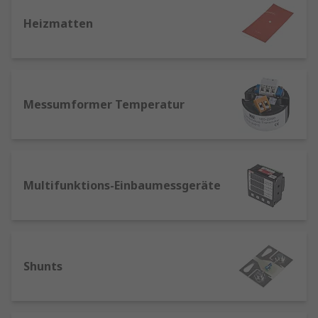
Produktionsumgebung profitiert von:
Heizmatten
Temperatursteuerungen sind für
kontrollierte Lagerbedingungen
unerlässlich, und Sensoren sowie
Temperaturüberwachungsausrüstung
sorgen für den sicheren, zuverlässigen
Messumformer Temperatur
Betrieb mobiler und
temperaturempfindlicher Lagerbereiche.
Einbaumessgeräte sind für die sichtbare
Steuerung und Messung von
Multifunktions-Einbaumessgeräte
Prozessanlagen unerlässlich und in
digitalen und analogen Formaten erhältlich.
Sie sind bei der Leistungsmessung in
elektrischen Systemen unerlässlich.
Shunts
Zähler sind wichtige Komponenten in der
Automatisierung und Steuerung von
elektrischen Anlagen und Systemen, und sie