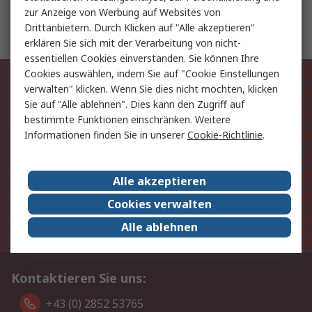
zur Anzeige von Werbung auf Websites von
Transportwagen und Hebetische
Drittanbietern. Durch Klicken auf "Alle akzeptieren"
erklären Sie sich mit der Verarbeitung von nicht-
essentiellen Cookies einverstanden. Sie können Ihre
Exklusiv für Sie unsere neuesten
Cookies auswählen, indem Sie auf "Cookie Einstellungen
verwalten" klicken. Wenn Sie dies nicht möchten, klicken
Produkte und Angebote
Sie auf "Alle ablehnen". Dies kann den Zugriff auf
bestimmte Funktionen einschränken. Weitere
Informationen finden Sie in unserer
Cookie-Richtlinie
.
E-Mail-Anschrift
Anmelden
Alle akzeptieren
Cookies verwalten
Die personenbezogenen Daten, die Sie uns bei
Anmeldung zur Verfügung stellen, werden gemäß der
Alle ablehnen
Datenschutzerklärung
verarbeitet.
Kontaktieren Sie uns:
+43 (0) 2852 53765