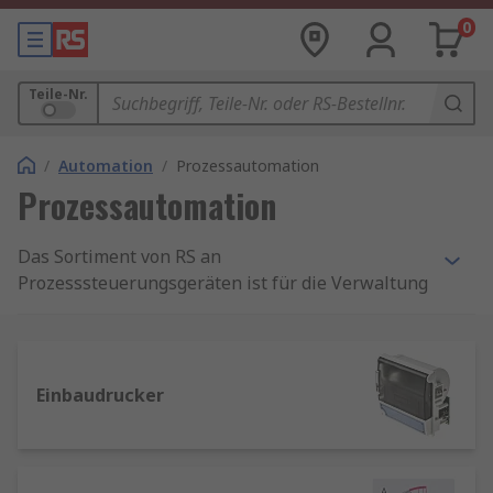
0
Teile-Nr.
/
Automation
/
Prozessautomation
Prozessautomation
Das Sortiment von RS an
Prozesssteuerungsgeräten ist für die Verwaltung
komplexer Prozesse und
Automatisierungsumgebungen unerlässlich. Um
eine automatisierte Steuerung der
Anlagenumgebung mit zuverlässiger Konsistenz
Einbaudrucker
zu gewährleisten, sind genaue Mess- und
Überwachungsgeräte ein wesentlicher
Bestandteil jeder Lösung. Mit allen Funktionen