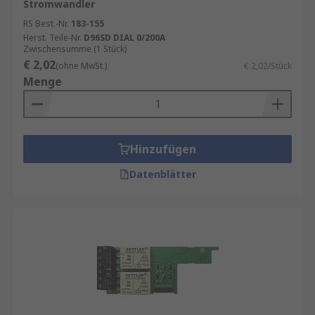
Stromwandler
RS Best.-Nr.
183-155
Herst. Teile-Nr.
D96SD DIAL 0/200A
Zwischensumme (1 Stück)
€ 2,02
(ohne MwSt.)
€ 2,02/Stück
Menge
Hinzufügen
Datenblätter