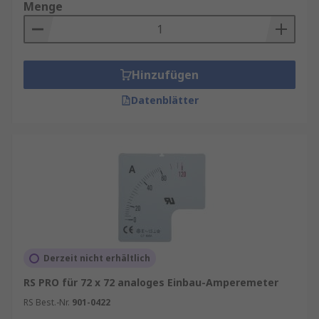
dass Messwerte korrekt dargestellt werden,
Menge
Messgeräte vor äußeren Einflüssen geschützt
sind und Installationsprozesse effizient erfolgen
können.
Hinzufügen
Die wichtigsten Vorteile im Überblick:
Datenblätter
Erhöhte Messgenauigkeit durch passende
Wandler und Adapter
Längere Lebensdauer dank
Schutzabdeckungen und hochwertiger
Montagematerialien
Normgerechte Installation für Industrie,
Gebäudeautomation und Maschinenbau
Zeitersparnis bei Montage und Wartung
Derzeit nicht erhältlich
Sichere Handhabung dank isolierter
RS PRO für 72 x 72 analoges Einbau-Amperemeter
Komponenten und passender
RS Best.-Nr.
901-0422
Anschlussmaterialien