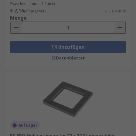
Zwischensumme (1 Stück)
Damit Sie jederzeit die optimale Lösung für Ihr
€ 2,16
(ohne MwSt.)
€ 2,16/Stück
Messsystem erhalten, bieten wir Zubehör in
Menge
verschiedenen Baugrößen, Materialqualitäten
und technischen Ausführungen.
Wenn Ihre industriellen Tätigkeiten eine dieser
Hinzufügen
Technologien umfassen, werden Sie
Datenblätter
wahrscheinlich von dem verfügbaren Zubehör
für Schalttafelanzeigen profitieren. Durchsuchen
Sie das breite Angebot an
Sensorzubehör
von RS
und bestellen Sie noch heute für eine Lieferung
am nächsten Tag.
Auf Lager
RS PRO Einbaurahmen für 72 x 72 Stundenzähler