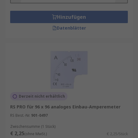
entwickelt wurden. Von Einbaurahmen über
Stromwandler bis hin zu Frontplatten,
Sicherungen und Abdeckungen: Jedes Produkt
Hinzufügen
erfüllt professionelle Industrienormen und
Datenblätter
ermöglicht eine schnelle, sichere und
normgerechte Installation.
Diese Zubehörtechnologien sind in
verschiedenen Formaten erhältlich und verfügen
über nützliche Funktionen wie Konnektivität,
Schutz und Sensorik. Einbaumessgeräte-Zubehör
ist eine kosteneffiziente Möglichkeit zur
Aufrüstung von Schalttafelmessgeräten, die
letztlich die Effektivität von Automatisierungs-
Derzeit nicht erhältlich
und Kontrollprozessen erhöht.
RS PRO für 96 x 96 analoges Einbau-Amperemeter
RS Best.-Nr.
901-0497
Einbaumessgeräte müssen unter oft
anspruchsvollen Bedingungen zuverlässig
Zwischensumme (1 Stück)
funktionieren. Das richtige Zubehör sorgt dafür,
€ 2,25
(ohne MwSt.)
€ 2,25/Stück