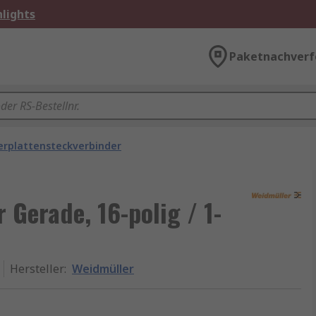
lights
Paketnachverf
erplattensteckverbinder
 Gerade, 16-polig / 1-
Hersteller
:
Weidmüller