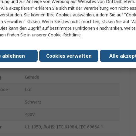
erung und zur Anzeige von Werbung auf Websites von Drittanbietern.
Leiterplattensteckverbinder
"Alle akzeptieren" erklären Sie sich mit der Verarbeitung von nicht-ess
verstanden. Sie können Ihre Cookies auswählen, indem Sie auf "Cook
5.08mm
en verwalten" klicken. Wenn Sie dies nicht möchten, klicken Sie auf "Al
1
Dies kann den Zugriff auf bestimmte Funktionen einschränken. Weite
en finden Sie in unserer
Cookie-Richtlinie
.
19A
GF Flüssigkristallpolymer
e ablehnen
Cookies verwalten
Alle akzep
er
Stecker
g
Gerade
hode
Lot
Schwarz
400V
en
UL 1059, RoHS, IEC 61984, IEC 60664-1