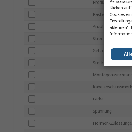
Personalisi
Produkt Typ
Klicken auf 
Cookies ein
Rastermaß
Einstellung
Anzahl der Reihen
ablehnen". 
Information
Stromstärke
Gehäusematerial
All
Steckverbinder Gend
Montageausrichtun
Kabelanschlussmet
Farbe
Spannung
Normen/Zulassung