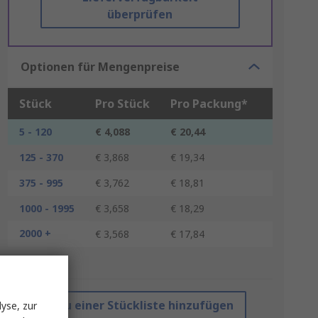
überprüfen
Optionen für Mengenpreise
Stück
Pro Stück
Pro Packung*
5 - 120
€ 4,088
€ 20,44
125 - 370
€ 3,868
€ 19,34
375 - 995
€ 3,762
€ 18,81
1000 - 1995
€ 3,658
€ 18,29
2000 +
€ 3,568
€ 17,84
*Richtpreis
Zu einer Stückliste hinzufügen
yse, zur