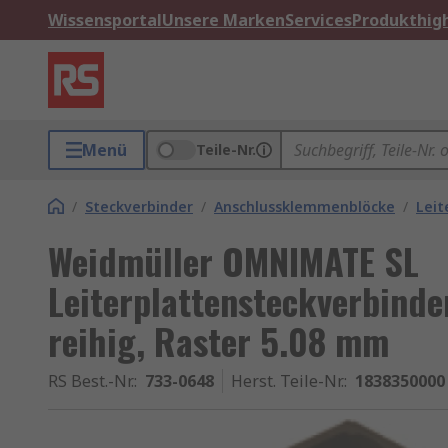
Wissensportal
Unsere Marken
Services
Produkthigh
Menü
Teile-Nr.
/
Steckverbinder
/
Anschlussklemmenblöcke
/
Leit
Weidmüller OMNIMATE SL
Leiterplattensteckverbinder
reihig, Raster 5.08 mm
RS Best.-Nr.
:
733-0648
Herst. Teile-Nr.
:
1838350000