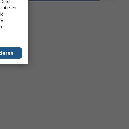
 Durch
entiellen
ie
le
re
tieren