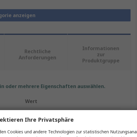
gorie anzeigen
Informationen
Rechtliche
zur
Anforderungen
Produktgruppe
ein oder mehrere Eigenschaften auswählen.
Wert
Weidmüller
ektieren Ihre Privatsphäre
16
en Cookies und andere Technologien zur statistischen Nutzungsanal