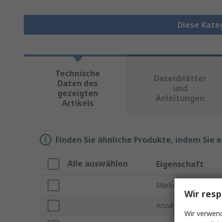
Diese Kate
Technische
Datenblätter
Daten des
und
gezeigten
Anleitungen
Artikels
Finden Sie ähnliche Produkte, indem Sie 
Alle auswählen
Eigenschaft
Marke
Wir resp
Anzahl der Kontakte
Wir verwend