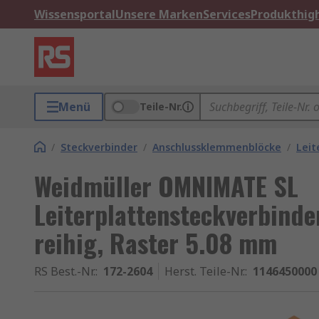
Wissensportal
Unsere Marken
Services
Produkthigh
Menü
Teile-Nr.
/
Steckverbinder
/
Anschlussklemmenblöcke
/
Leit
Weidmüller OMNIMATE SL
Leiterplattensteckverbinder
reihig, Raster 5.08 mm
RS Best.-Nr.
:
172-2604
Herst. Teile-Nr.
:
1146450000