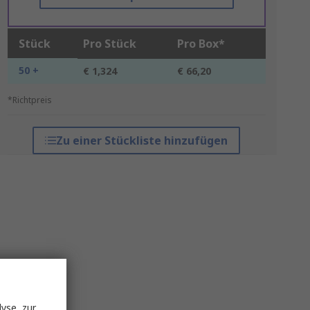
Stück
Pro Stück
Pro Box*
50 +
€ 1,324
€ 66,20
*Richtpreis
Zu einer Stückliste hinzufügen
yse, zur