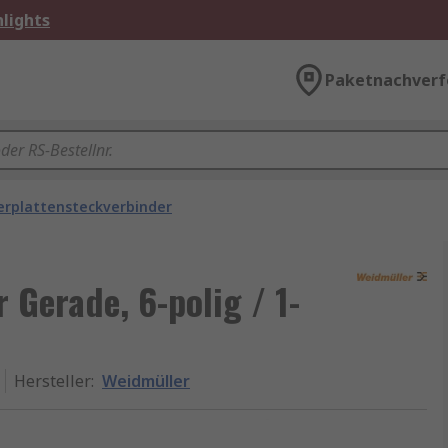
lights
Paketnachverf
erplattensteckverbinder
 Gerade, 6-polig / 1-
Hersteller
:
Weidmüller