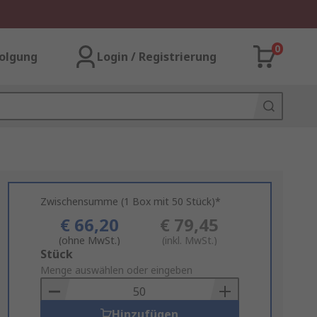
0
olgung
Login / Registrierung
Zwischensumme (1 Box mit 50 Stück)*
€ 66,20
€ 79,45
(ohne MwSt.)
(inkl. MwSt.)
Add
Stück
to
Menge auswählen oder eingeben
Basket
Hinzufügen