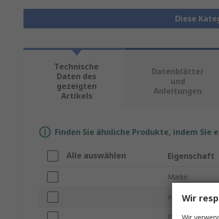
Diese Kate
Technische
Datenblätter
Daten des
und
gezeigten
Anleitungen
Artikels
Finden Sie ähnliche Produkte, indem Sie 
Alle auswählen
Eigenschaft
Marke
Wir resp
Anzahl der Kont
Produkt Typ
Wir verwend