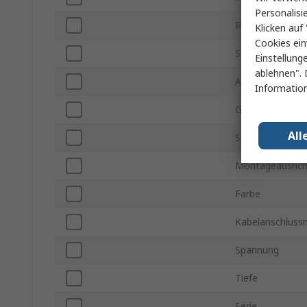
Personalisi
Rastermaß
Klicken auf 
Cookies ein
Stromstärke
Einstellung
ablehnen". 
Anzahl der Reih
Information
Gehäusemateria
All
Steckverbinder 
Montageausric
Farbe
Kabelanschlus
Spannung
Tiefe
Serie