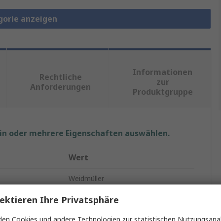
gorie anzeigen
Informationen
Rechtliche
zur
Anforderungen
Produktgruppe
ein oder mehrere Eigenschaften auswählen.
Wert
Weidmüller
ektieren Ihre Privatsphäre
akte
6
Leiterplattensteckverbinder
en Cookies und andere Technologien zur statistischen Nutzungsanal