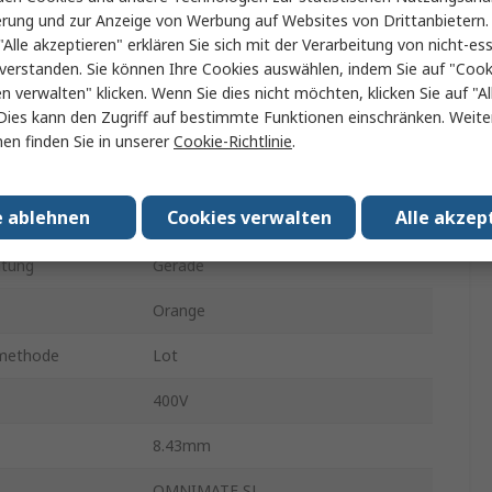
erung und zur Anzeige von Werbung auf Websites von Drittanbietern.
5.08mm
"Alle akzeptieren" erklären Sie sich mit der Verarbeitung von nicht-ess
verstanden. Sie können Ihre Cookies auswählen, indem Sie auf "Cook
18A
en verwalten" klicken. Wenn Sie dies nicht möchten, klicken Sie auf "Al
Dies kann den Zugriff auf bestimmte Funktionen einschränken. Weite
en
1
en finden Sie in unserer
Cookie-Richtlinie
.
l
Polybutylenterephthalat
e ablehnen
Cookies verwalten
Alle akzep
Gender
Stecker
htung
Gerade
Orange
smethode
Lot
400V
8.43mm
OMNIMATE SL