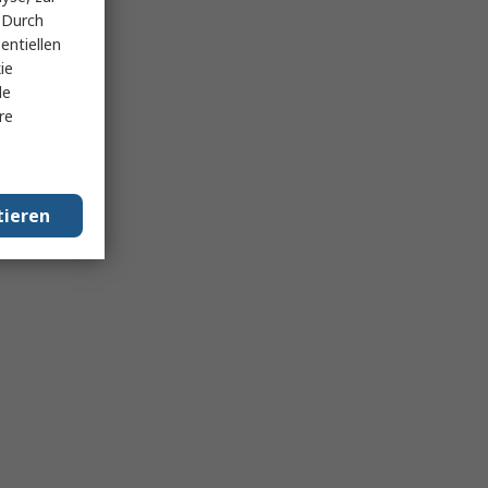
 Durch
entiellen
ie
le
re
tieren