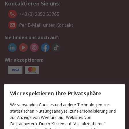
Kontaktieren Sie uns:
+43 (0) 2852 53765
Per E-Mail unter Kontakt
Sie finden uns auch auf:
Wir akzeptieren:
Service
Wir respektieren Ihre Privatsphäre
Value Added Services
Lieferlösungen
Wir verwenden Cookies und andere Technologien zur
Rücksendung/Entsorgung
Kontakt
statistischen Nutzungsanalyse, zur Personalisierung und
Hilfe
zur Anzeige von Werbung auf Websites von
Drittanbietern. Durch Klicken auf "Alle akzeptieren"
Rechtliches