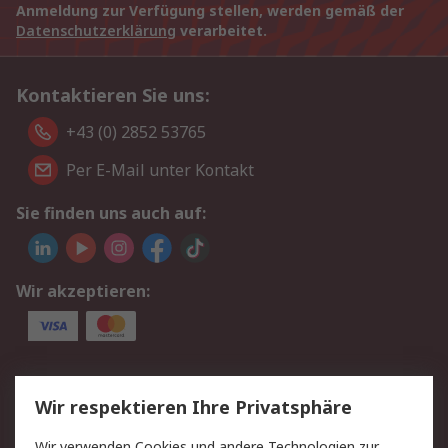
Anmeldung zur Verfügung stellen, werden gemäß der
Datenschutzerklärung
verarbeitet.
Kontaktieren Sie uns:
+43 (0) 2852 53765
Per E-Mail unter Kontakt
Sie finden uns auch auf:
Wir akzeptieren:
Service
Wir respektieren Ihre Privatsphäre
Value Added Services
Lieferlösungen
Wir verwenden Cookies und andere Technologien zur