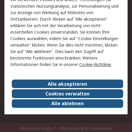
Rücksendung/Entsorgung
Kontakt
statistischen Nutzungsanalyse, zur Personalisierung und
Hilfe
zur Anzeige von Werbung auf Websites von
Drittanbietern. Durch Klicken auf "Alle akzeptieren"
Rechtliches
erklären Sie sich mit der Verarbeitung von nicht-
essentiellen Cookies einverstanden. Sie können Ihre
RS Verkaufs- und
Datenschutz
Cookies auswählen, indem Sie auf "Cookie Einstellungen
Lieferbedingungen
verwalten" klicken. Wenn Sie dies nicht möchten, klicken
Cookie-Richtlinie
Zahlungsbedingungen
Sie auf "Alle ablehnen". Dies kann den Zugriff auf
Impressum
Webseite Konditionen
bestimmte Funktionen einschränken. Weitere
Informationen finden Sie in unserer
Cookie-Richtlinie
.
Über RS
Alle akzeptieren
Unternehmen
RS weltweit
Karriere bei RS
Nachhaltigkeit
Cookies verwalten
Qualität/Zertifikate
Presse-Center
Alle ablehnen
Event-Center
Albrechtser Straße 11, 3950 Gmünd
© RS Components