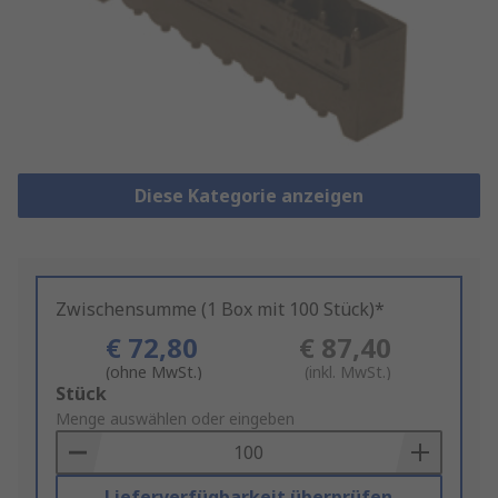
Diese Kategorie anzeigen
Zwischensumme (1 Box mit 100 Stück)*
€ 72,80
€ 87,40
(ohne MwSt.)
(inkl. MwSt.)
Add
Stück
to
Menge auswählen oder eingeben
Basket
Lieferverfügbarkeit überprüfen