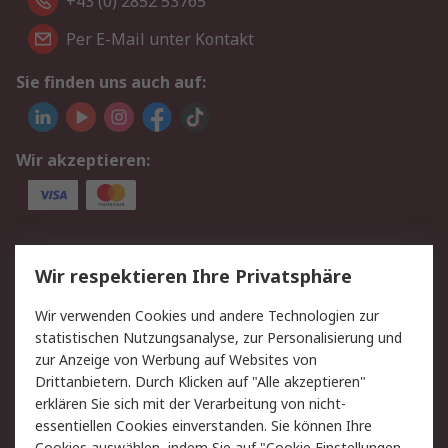
+43 (0) 2852 53765
Per E-Mail unter Kontakt
Sie finden uns auch auf:
Wir akzeptieren:
Service
Wir respektieren Ihre Privatsphäre
Value Added Services
Lieferlösungen
Wir verwenden Cookies und andere Technologien zur
Rücksendung/Entsorgung
Kontakt
statistischen Nutzungsanalyse, zur Personalisierung und
Hilfe
zur Anzeige von Werbung auf Websites von
Drittanbietern. Durch Klicken auf "Alle akzeptieren"
Rechtliches
erklären Sie sich mit der Verarbeitung von nicht-
essentiellen Cookies einverstanden. Sie können Ihre
RS Verkaufs- und
Datenschutz
Cookies auswählen, indem Sie auf "Cookie Einstellungen