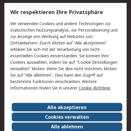
Service
Wir respektieren Ihre Privatsphäre
Value Added Services
Lieferlösungen
Wir verwenden Cookies und andere Technologien zur
Rücksendung/Entsorgung
Kontakt
statistischen Nutzungsanalyse, zur Personalisierung und
Hilfe
zur Anzeige von Werbung auf Websites von
Drittanbietern. Durch Klicken auf "Alle akzeptieren"
Rechtliches
erklären Sie sich mit der Verarbeitung von nicht-
essentiellen Cookies einverstanden. Sie können Ihre
RS Verkaufs- und
Datenschutz
Cookies auswählen, indem Sie auf "Cookie Einstellungen
Lieferbedingungen
verwalten" klicken. Wenn Sie dies nicht möchten, klicken
Cookie-Richtlinie
Zahlungsbedingungen
Sie auf "Alle ablehnen". Dies kann den Zugriff auf
Impressum
Webseite Konditionen
bestimmte Funktionen einschränken. Weitere
Informationen finden Sie in unserer
Cookie-Richtlinie
.
Über RS
Alle akzeptieren
Unternehmen
RS weltweit
Karriere bei RS
Nachhaltigkeit
Cookies verwalten
Qualität/Zertifikate
Presse-Center
Alle ablehnen