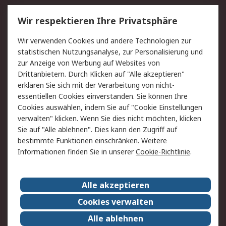
Service
Wir respektieren Ihre Privatsphäre
Value Added Services
Lieferlösungen
Wir verwenden Cookies und andere Technologien zur
Rücksendung/Entsorgung
Kontakt
statistischen Nutzungsanalyse, zur Personalisierung und
Hilfe
zur Anzeige von Werbung auf Websites von
Drittanbietern. Durch Klicken auf "Alle akzeptieren"
Rechtliches
erklären Sie sich mit der Verarbeitung von nicht-
essentiellen Cookies einverstanden. Sie können Ihre
RS Verkaufs- und
Datenschutz
Cookies auswählen, indem Sie auf "Cookie Einstellungen
Lieferbedingungen
verwalten" klicken. Wenn Sie dies nicht möchten, klicken
Cookie-Richtlinie
Zahlungsbedingungen
Sie auf "Alle ablehnen". Dies kann den Zugriff auf
Impressum
Webseite Konditionen
bestimmte Funktionen einschränken. Weitere
Informationen finden Sie in unserer
Cookie-Richtlinie
.
Über RS
Alle akzeptieren
Unternehmen
RS weltweit
Karriere bei RS
Nachhaltigkeit
Cookies verwalten
Qualität/Zertifikate
Presse-Center
Alle ablehnen