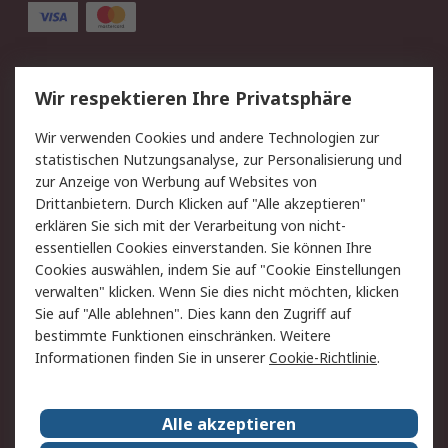
Service
Wir respektieren Ihre Privatsphäre
Value Added Services
Lieferlösungen
Wir verwenden Cookies und andere Technologien zur
Rücksendung/Entsorgung
Kontakt
statistischen Nutzungsanalyse, zur Personalisierung und
Hilfe
zur Anzeige von Werbung auf Websites von
Drittanbietern. Durch Klicken auf "Alle akzeptieren"
Rechtliches
erklären Sie sich mit der Verarbeitung von nicht-
essentiellen Cookies einverstanden. Sie können Ihre
RS Verkaufs- und
Datenschutz
Cookies auswählen, indem Sie auf "Cookie Einstellungen
Lieferbedingungen
verwalten" klicken. Wenn Sie dies nicht möchten, klicken
Cookie-Richtlinie
Zahlungsbedingungen
Sie auf "Alle ablehnen". Dies kann den Zugriff auf
Impressum
Webseite Konditionen
bestimmte Funktionen einschränken. Weitere
Informationen finden Sie in unserer
Cookie-Richtlinie
.
Über RS
Alle akzeptieren
Unternehmen
RS weltweit