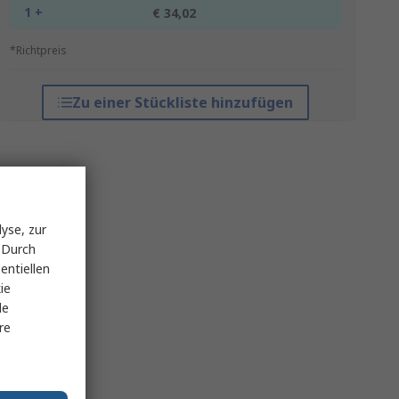
1 +
€ 34,02
*Richtpreis
Zu einer Stückliste hinzufügen
yse, zur
 Durch
entiellen
ie
le
re