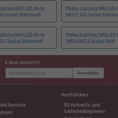
Lighting MAS LED-Birne
Philips Lighting MAS LED-
53 Sockel Warmweiß
AR111 G53 Sockel Kaltwe
Lighting MAS LED-Birne
Philips Lighting MAS LED-
5.3 Sockel Warmweiß
MR16 GU5.3 Sockel Weiß
E-Mail-Anschrift
Anmelden
Rechtliches
ded Services
RS Verkaufs- und
Lieferbedingungen
sungen