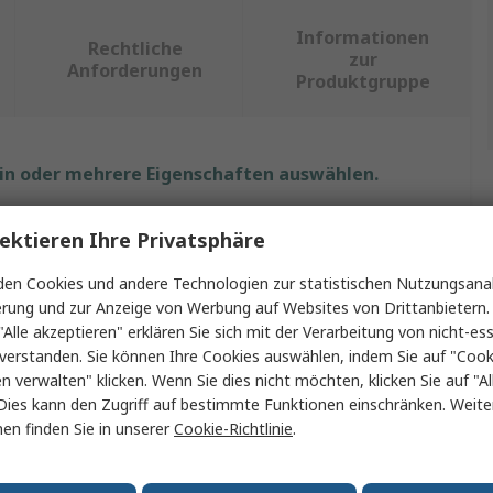
Informationen
Rechtliche
zur
Anforderungen
Produktgruppe
ein oder mehrere Eigenschaften auswählen.
Wert
ektieren Ihre Privatsphäre
Philips Lighting
en Cookies und andere Technologien zur statistischen Nutzungsanal
erung und zur Anzeige von Werbung auf Websites von Drittanbietern.
LED-Birne
"Alle akzeptieren" erklären Sie sich mit der Verarbeitung von nicht-ess
verstanden. Sie können Ihre Cookies auswählen, indem Sie auf "Cook
Fassung
G53
en verwalten" klicken. Wenn Sie dies nicht möchten, klicken Sie auf "Al
Dies kann den Zugriff auf bestimmte Funktionen einschränken. Weite
MAS
en finden Sie in unserer
Cookie-Richtlinie
.
AR111