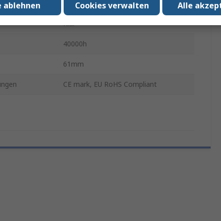
Weiß
e ablehnen
Cookies verwalten
Alle akzep
Klar
40000h
61mm
ungen
CE mark, EU RoHS Compliant