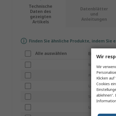
Technische
Datenblätter
Daten des
und
gezeigten
Anleitungen
Artikels
Finden Sie ähnliche Produkte, indem Sie 
Alle auswählen
Eigenschaft
Wir resp
Marke
Wir verwend
Personalisi
Produkt Typ
Klicken auf 
Cookies ein
Lampensockel/
Einstellung
ablehnen". 
Serie
Information
Lampenform