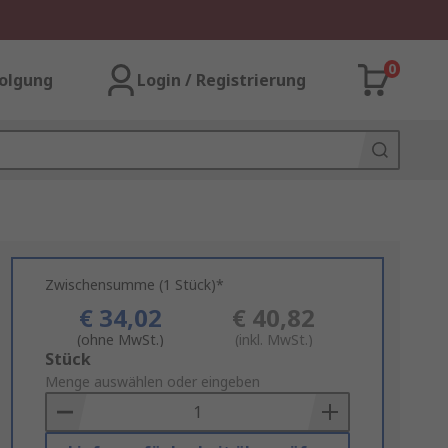
0
olgung
Login / Registrierung
Zwischensumme (1 Stück)*
€ 34,02
€ 40,82
(ohne MwSt.)
(inkl. MwSt.)
Add
Stück
to
Menge auswählen oder eingeben
Basket