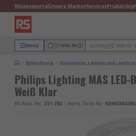
Wissensportal
Unsere Marken
Services
Produkthigh
Menü
Teile-Nr.
/
Beleuchtung
/
Glühlampen, Lampen und Leuchtst
Philips Lighting MAS LED-
Weiß Klar
RS Best.-Nr.
:
311-783
Herst. Teile-Nr.
:
92900304280