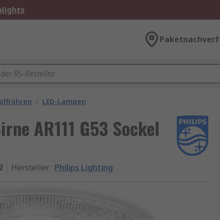
lights
Paketnachverf
offröhren
/
LED-Lampen
Birne AR111 G53 Sockel
2
Hersteller
:
Philips Lighting