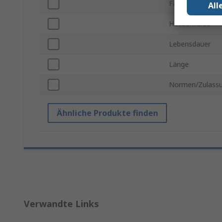
Farbe
All
Haubenfarbe
Lebensdauer
Länge
Normen/Zulass
Ähnliche Produkte finden
Verwandte Links