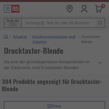
0
Teile-Nr.
/
Schalter
/
Drucktastenschalter und
/
Drucktaster-
Zubehör
Blende
Drucktaster-Blende
Als eine der grundlegendsten Komponenten in
der Elektronik, sind Drucktaster Blenden
unverzichtbar für viele Anwendungen. Ob in der
Industrie, im Haushalt oder in der
394 Produkte angezeigt für Drucktaster-
Unterhaltungselektronik, diese kleinen Teile
Blende
haben eine große Wirkung auf die Funktion von
elektronischen Geräten. Insgesamt sind
Drucktaster Blenden eine wichtige Komponente
Filter
in der Elektronik. Zunächst einmal ist es wichtig