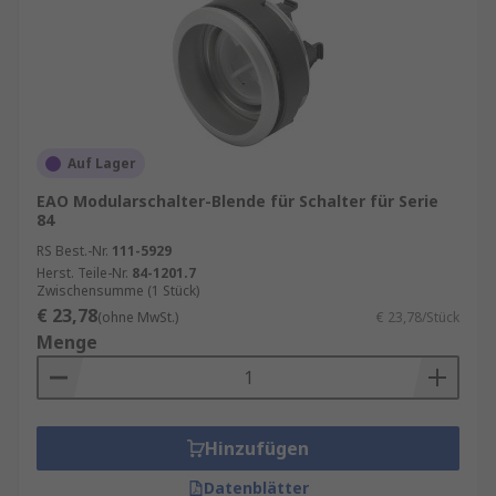
Auf Lager
EAO Modularschalter-Blende für Schalter für Serie
84
RS Best.-Nr.
111-5929
Herst. Teile-Nr.
84-1201.7
Zwischensumme (1 Stück)
€ 23,78
(ohne MwSt.)
€ 23,78/Stück
Menge
Hinzufügen
Datenblätter