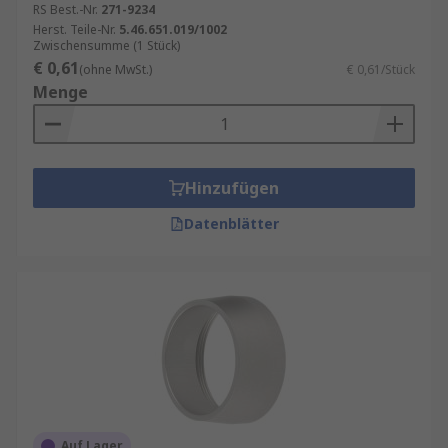
RS Best.-Nr.
271-9234
sicherzustellen, dass Geräte sicher und effektiv
Herst. Teile-Nr.
5.46.651.019/1002
funktionieren.
Zwischensumme (1 Stück)
€ 0,61
(ohne MwSt.)
€ 0,61/Stück
Menge
Hinzufügen
Datenblätter
Auf Lager