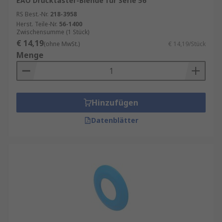
EAO Drucktaster-Blende für Serie 56
RS Best.-Nr.
218-3958
Herst. Teile-Nr.
56-1400
Zwischensumme (1 Stück)
€ 14,19
(ohne MwSt.)
€ 14,19/Stück
Menge
Hinzufügen
Datenblätter