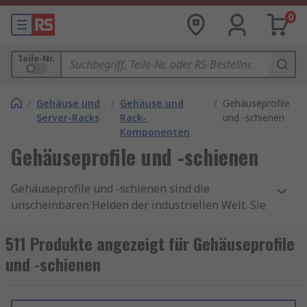
0
Teile-Nr.
/
Gehäuse und
/
Gehäuse und
/
Gehäuseprofile
Server-Racks
Rack-
und -schienen
Komponenten
Gehäuseprofile und -schienen
Gehäuseprofile und -schienen sind die
unscheinbaren Helden der industriellen Welt. Sie
bilden das Grundgerüst für eine Vielzahl von
Gehäusen, Maschinen und Geräten und sorgen
511 Produkte angezeigt für Gehäuseprofile
für Stabilität, Festigkeit und Flexibilität.
und -schienen
Was sind Gehäuseprofile und -