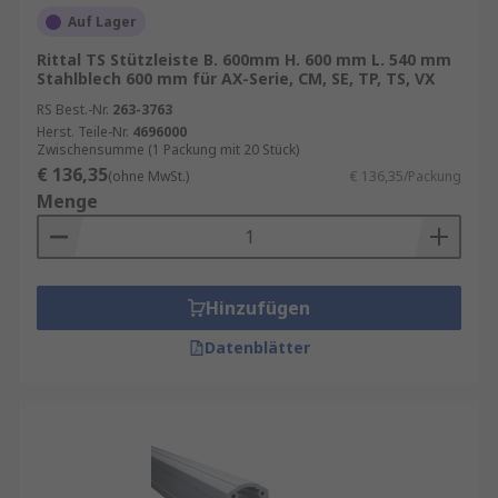
Aufnahme von Paneelen.
Auf Lager
Wo werden Gehäuseprofile und -
Rittal TS Stützleiste B. 600mm H. 600 mm L. 540 mm
Stahlblech 600 mm für AX-Serie, CM, SE, TP, TS, VX
schienen eingesetzt?
RS Best.-Nr.
263-3763
Herst. Teile-Nr.
4696000
Gehäuseprofile und -schienen finden in einer
Zwischensumme (1 Packung mit 20 Stück)
€ 136,35
Vielzahl von Branchen Anwendung, darunter:
(ohne MwSt.)
€ 136,35/Packung
Menge
Maschinenbau
: Gehäuseprofile und -
schienen werden für den Bau von
Maschinengehäusen, Steuerungen und
anderen Komponenten verwendet.
Hinzufügen
Elektronikindustrie
: Gehäuseprofile und -
Datenblätter
schienen werden für den Bau von Gehäusen
für elektronische Geräte wie Computer,
Telefone und Fernsehgeräte verwendet.
Möbelindustrie
: Gehäuseprofile und -
schienen werden für den Bau von Möbeln