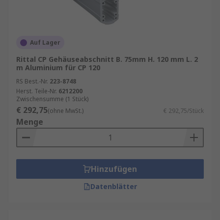
wie Regalen, Schränken und Tischen
verwendet.
Bauindustrie
: Gehäuseprofile und -
Auf Lager
schienen werden für den Bau von Fenstern,
Türen und anderen Bauteilen verwendet.
Rittal CP Gehäuseabschnitt B. 75mm H. 120 mm L. 2
m Aluminium für CP 120
Fahrzeugindustrie
: Gehäuseprofile und -
RS Best.-Nr.
223-8748
schienen werden für den Bau von
Herst. Teile-Nr.
6212200
Fahrzeugkarosserien und anderen
Zwischensumme (1 Stück)
Komponenten verwendet.
€ 292,75
(ohne MwSt.)
€ 292,75/Stück
Menge
Hinzufügen
Datenblätter