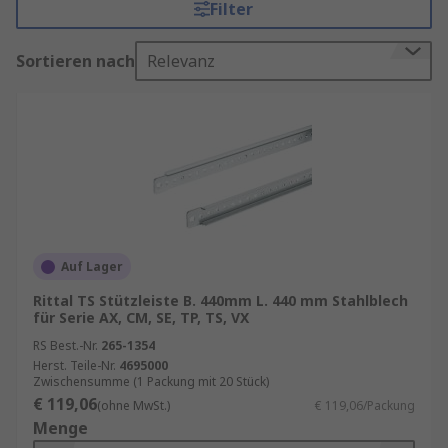
schienen?
Filter
Gehäuseprofile sind lange, strangförmige Metall-
Sortieren nach
Relevanz
oder Kunststoffleisten, die in verschiedenen
Formen und Abmessungen erhältlich sind. Sie
werden häufig aus Aluminium, Stahl oder
Edelstahl hergestellt und können eloxiert,
lackiert oder pulverbeschichtet werden.
Gehäuseschienen hingegen sind flache Metall-
oder Kunststoffleisten, die an den Seiten von
Gehäusen montiert werden, um zusätzliche
Auf Lager
Stabilität und Befestigungspunkte zu bieten. Sie
Rittal TS Stützleiste B. 440mm L. 440 mm Stahlblech
können auch zur Aufnahme von Zubehör wie
für Serie AX, CM, SE, TP, TS, VX
Scharnieren, Griffen und Schlössern verwendet
RS Best.-Nr.
265-1354
werden.
Herst. Teile-Nr.
4695000
Zwischensumme (1 Packung mit 20 Stück)
Welche Vorteile bieten
€ 119,06
(ohne MwSt.)
€ 119,06/Packung
Menge
Gehäuseprofile und -schienen?