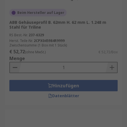
Beim Hersteller auf Lager
ABB Gehäuseprofil B. 62mm H. 62 mm L. 1.248 m
Stahl für Triline
RS Best.-Nr.
237-6329
Herst. Teile-Nr.
2CPX045984R9999
Zwischensumme (1 Box mit 1 Stück)
€ 52,72
(ohne MwSt.)
€ 52,72/Box
Menge
Hinzufügen
Datenblätter