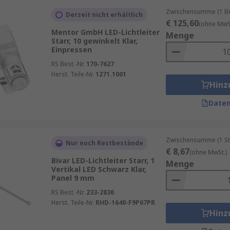
Zwischensumme (1 Beu
Derzeit nicht erhältlich
€ 125,60
(ohne MwSt
Mentor GmbH LED-Lichtleiter
Menge
Starr, 10 gewinkelt Klar,
Einpressen
RS Best.-Nr.
170-7627
Herst. Teile-Nr.
1271.1001
Hinz
Daten
Zwischensumme (1 St
Nur noch Restbestände
€ 8,67
(ohne MwSt.)
Bivar LED-Lichtleiter Starr, 1
Menge
Vertikal LED Schwarz Klar,
Panel 9 mm
RS Best.-Nr.
233-2836
Herst. Teile-Nr.
RHD-1640-F9P67PR
Hinz