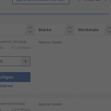
mit einer oder mehreren
ungen an den gewünschten Ort zu
ntweder in vertikaler Richtung
Marke
Merkmale
en der Auswahl zwischen LED-
tel mit 100 Stück)
Mentor GmbH
-
 Ihr Projekt.
.)
€ 1,167/Stück
ufügen
blätter
tel mit 50 Stück)
Mentor GmbH
-
)
€ 0,419/Stück