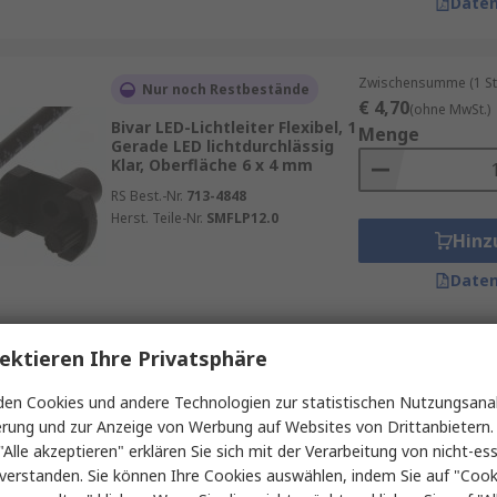
Daten
Zwischensumme (1 St
Nur noch Restbestände
€ 4,70
(ohne MwSt.)
Bivar LED-Lichtleiter Flexibel, 1
Menge
Gerade LED lichtdurchlässig
Klar, Oberfläche 6 x 4 mm
RS Best.-Nr.
713-4848
Herst. Teile-Nr.
SMFLP12.0
Hinz
Daten
ektieren Ihre Privatsphäre
Zwischensumme (1 Pac
Auf Lager
€ 13,97
(ohne MwSt.
en Cookies und andere Technologien zur statistischen Nutzungsanal
Mentor GmbH LED-Lichtleiter
Menge
Starr, 1 Gerade LED Gelb Klar,
erung und zur Anzeige von Werbung auf Websites von Drittanbietern.
Frontplattenmontage
"Alle akzeptieren" erklären Sie sich mit der Verarbeitung von nicht-ess
RS Best.-Nr.
879-5857
verstanden. Sie können Ihre Cookies auswählen, indem Sie auf "Cook
Herst. Teile-Nr.
1292.1400