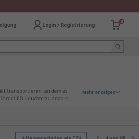
0
olgung
Login / Registrierung
nkt transportieren, an dem es
Mehr anzeigen
n Ihrer LED-Leuchte zu ändern,
montiert, wodurch sie einfach zu
Herunterladen als CSV
4
von
68