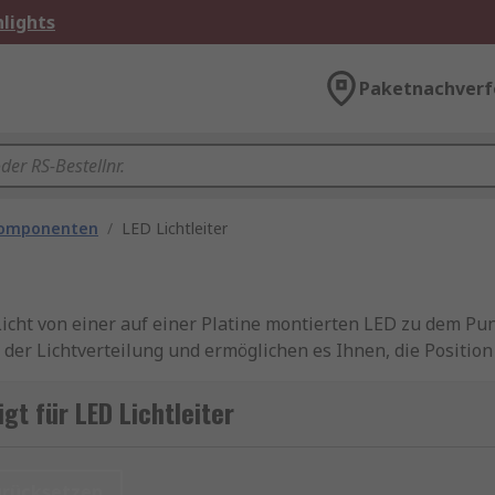
lights
Paketnachverf
komponenten
/
LED Lichtleiter
Licht von einer auf einer Platine montierten LED zu dem Pu
ei der Lichtverteilung und ermöglichen es Ihnen, die Positio
eisten LED Light Pipes sind in Platten- oder Presspassung 
gt für LED Lichtleiter
itern?
urücksetzen