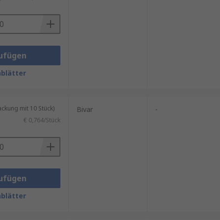
ufügen
blätter
kung mit 10 Stück)
Bivar
-
€ 0,764/Stück
ufügen
blätter