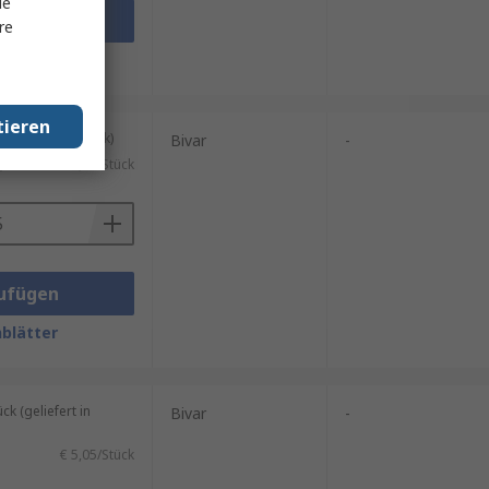
le
ufügen
re
blätter
tieren
kung mit 5 Stück)
Bivar
-
)
€ 2,04/Stück
ufügen
blätter
 (geliefert in
Bivar
-
€ 5,05/Stück