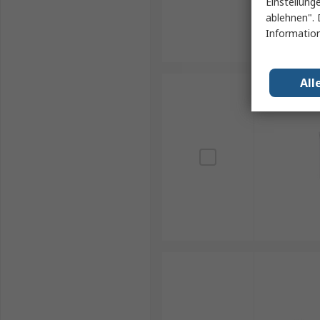
Einstellung
ablehnen". 
Information
All