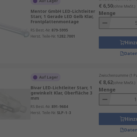
Auf Lager
€ 6,50
(ohne MwSt.)
Mentor GmbH LED-Lichtleiter
Menge
Starr, 1 Gerade LED Gelb Klar,
Frontplattenmontage
RS Best.-Nr.
879-5995
Herst. Teile-Nr.
1282.7001
Hinz
Daten
Zwischensumme (1 Pac
Auf Lager
€ 8,62
(ohne MwSt.)
Bivar LED-Lichtleiter Starr, 1
Menge
gewinkelt Klar, Oberfläche 3
mm
RS Best.-Nr.
891-9684
Herst. Teile-Nr.
SLP-1-3
Hinz
Daten