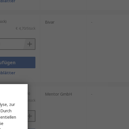
blätter
ück)
Bivar
-
€ 4,70/Stück
ufügen
blätter
kung mit 5 Stück)
Mentor GmbH
-
)
€ 2,794/Stück
yse, zur
 Durch
entiellen
ie