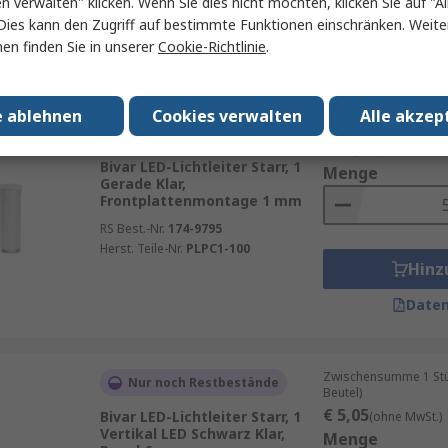
en verwalten" klicken. Wenn Sie dies nicht möchten, klicken Sie auf "Al
Hinz
Dies kann den Zugriff auf bestimmte Funktionen einschränken. Weite
en finden Sie in unserer
Cookie-Richtlinie
.
Daten
e ablehnen
Cookies verwalten
Alle akzep
Zwischensumme (1 Pac
Auf Lager
€ 10,20
(ohne MwSt.
Bivar LED-Lichtleiter Starr, 1
Menge
Gerade Klar,
Frontplattenmontage 1 mm
RS Best.-Nr.
174-9795
Herst. Teile-Nr.
PLPC1-100
Hinz
Daten
Zwischensumme 1 Stück
Nur noch Restbestände
Beutel)
€ 5,05
Bivar LED-Lichtleiter Starr, 1
(ohne MwSt.)
Vertikal LED Schwarz Klar,
Menge