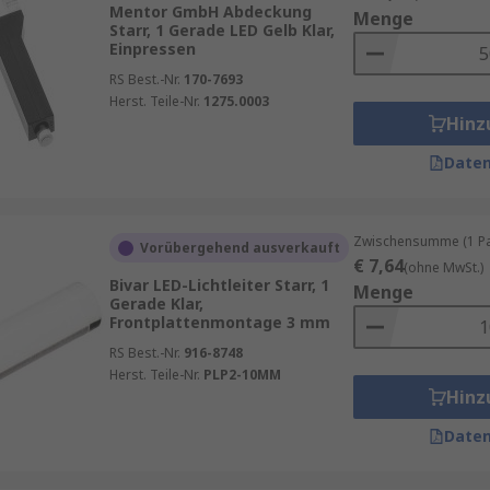
Mentor GmbH Abdeckung
Menge
Starr, 1 Gerade LED Gelb Klar,
Einpressen
RS Best.-Nr.
170-7693
Herst. Teile-Nr.
1275.0003
Hinz
Daten
Zwischensumme (1 Pac
Vorübergehend ausverkauft
€ 7,64
(ohne MwSt.)
Bivar LED-Lichtleiter Starr, 1
Menge
Gerade Klar,
Frontplattenmontage 3 mm
RS Best.-Nr.
916-8748
Herst. Teile-Nr.
PLP2-10MM
Hinz
Daten