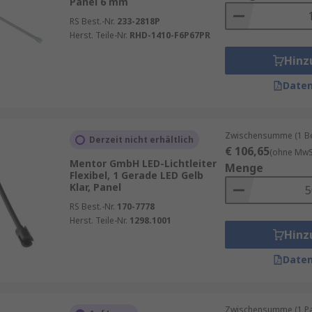
Panel 6 mm
RS Best.-Nr.
233-2818P
Herst. Teile-Nr.
RHD-1410-F6P67PR
Hinz
Daten
Zwischensumme (1 Beu
Derzeit nicht erhältlich
€ 106,65
(ohne MwSt
Mentor GmbH LED-Lichtleiter
Menge
Flexibel, 1 Gerade LED Gelb
Klar, Panel
RS Best.-Nr.
170-7778
Herst. Teile-Nr.
1298.1001
Hinz
Daten
Zwischensumme (1 Pac