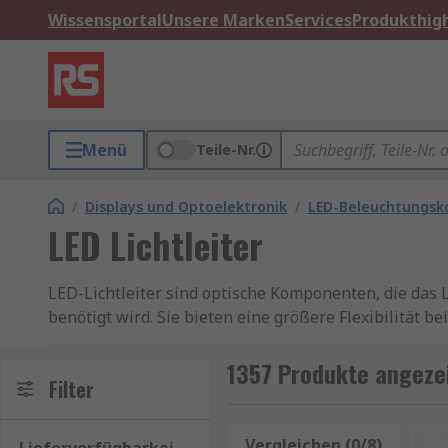
Wissensportal
Unsere Marken
Services
Produkthigh
Menü
Teile-Nr.
/
Displays und Optoelektronik
/
LED-Beleuchtungs
LED Lichtleiter
LED-Lichtleiter sind optische Komponenten, die das 
benötigt wird. Sie bieten eine größere Flexibilität b
ohne die Position der LED selbst zu verändern. Die m
installieren sind.
1357 Produkte angezei
Filter
Was sind die verschiedenen Arten von LED-Lichtle
Vergleichen (0/8)
Z