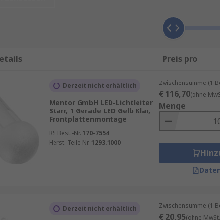
: flexibel, starr vertikal und starr rechtwinklig, entweder 
stoff ermöglichen es Ihnen, das Licht über größere Entfern
tstoff gefertigt und können Licht in kürzeren Abständen e
etails
Preis pro
e
LED
passend zu einer Lichtleitung angepasst werden. Neb
Zwischensumme (1 Beu
Derzeit nicht erhältlich
derungen an die Montage die richtigen LED Licht-Leiter für
€ 116,70
(ohne MwSt
Mentor GmbH LED-Lichtleiter
Menge
Starr, 1 Gerade LED Gelb Klar,
Frontplattenmontage
RS Best.-Nr.
170-7554
Herst. Teile-Nr.
1293.1000
Hinz
Daten
Zwischensumme (1 Beu
Derzeit nicht erhältlich
€ 20,95
(ohne MwSt.