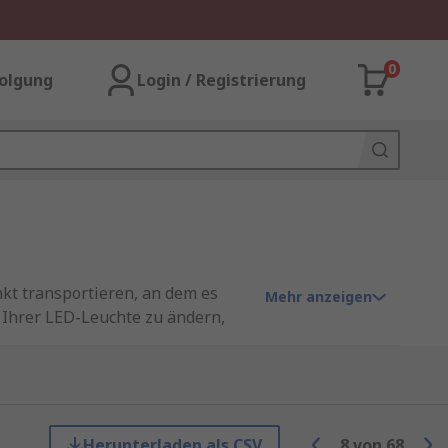
0
olgung
Login / Registrierung
nkt transportieren, an dem es
Mehr anzeigen
n Ihrer LED-Leuchte zu ändern,
montiert, wodurch sie einfach zu
Herunterladen als CSV
8
von
68