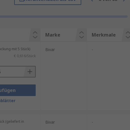
mit einer oder mehreren
ungen an den gewünschten Ort zu
ntweder in vertikaler Richtung
Marke
Merkmale
en der Auswahl zwischen LED-
kung mit 5 Stück)
Bivar
-
 Ihr Projekt.
€ 0,616/Stück
ufügen
blätter
 (geliefert in
Bivar
-