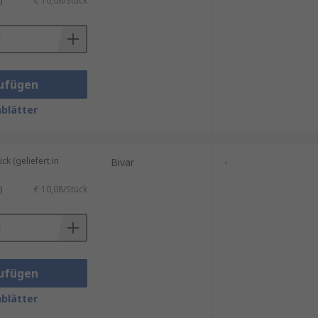
)
€ 10,08/Stück
ufügen
blätter
 (geliefert in
Bivar
-
)
€ 10,08/Stück
ufügen
blätter