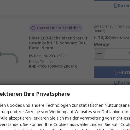
Daten
Zwischensumme 1 Stück
Derzeit nicht erhältlich
Beutel)
€ 10,08
Bivar LED-Lichtleiter Starr, 1
(ohne MwSt.
gewinkelt LED Schwarz Rot,
Menge
Panel 9 mm
RS Best.-Nr.
233-2690P
Herst. Teile-Nr.
RHD-1100-1500-F9PZR67PR
Hinz
Daten
ektieren Ihre Privatsphäre
Zwischensumme (1 St
en Cookies und andere Technologien zur statistischen Nutzungsanal
Derzeit nicht erhältlich
€ 10,02
(ohne MwSt.
erung und zur Anzeige von Werbung auf Websites von Drittanbietern.
Bivar LED-Lichtleiter Starr, 1
Menge
"Alle akzeptieren" erklären Sie sich mit der Verarbeitung von nicht-ess
gewinkelt LED Schwarz Rot,
verstanden. Sie können Ihre Cookies auswählen, indem Sie auf "Cook
Panel 9 mm