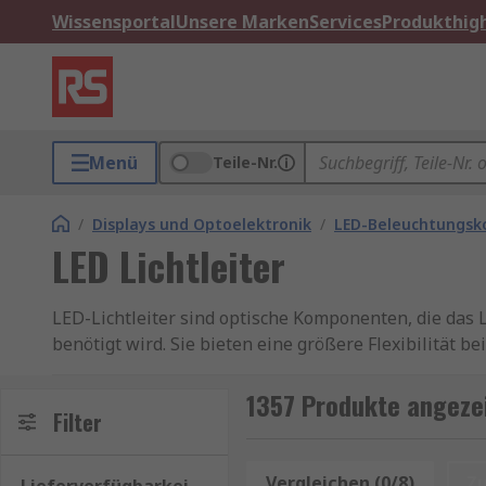
Wissensportal
Unsere Marken
Services
Produkthigh
Menü
Teile-Nr.
/
Displays und Optoelektronik
/
LED-Beleuchtungs
LED Lichtleiter
LED-Lichtleiter sind optische Komponenten, die das 
benötigt wird. Sie bieten eine größere Flexibilität b
ohne die Position der LED selbst zu verändern. Die m
installieren sind.
1357 Produkte angezei
Filter
Was sind die verschiedenen Arten von LED-Lichtle
Vergleichen (0/8)
Z