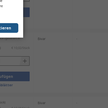
le
re
ufügen
blätter
tieren
 (geliefert in
Bivar
-
)
€ 10,02/Stück
ufügen
blätter
ück)
Bivar
-