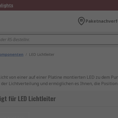
lights
Paketnachverf
komponenten
/
LED Lichtleiter
Licht von einer auf einer Platine montierten LED zu dem Pu
ei der Lichtverteilung und ermöglichen es Ihnen, die Positio
eisten LED Light Pipes sind in Platten- oder Presspassung 
gt für LED Lichtleiter
itern?
urücksetzen