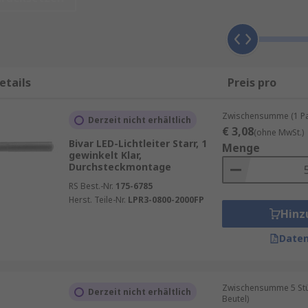
: flexibel, starr vertikal und starr rechtwinklig, entweder 
stoff ermöglichen es Ihnen, das Licht über größere Entfern
tstoff gefertigt und können Licht in kürzeren Abständen e
etails
Preis pro
e
LED
passend zu einer Lichtleitung angepasst werden. Neb
Zwischensumme (1 Pac
Derzeit nicht erhältlich
derungen an die Montage die richtigen LED Licht-Leiter für
€ 3,08
(ohne MwSt.)
Bivar LED-Lichtleiter Starr, 1
Menge
gewinkelt Klar,
Durchsteckmontage
RS Best.-Nr.
175-6785
Herst. Teile-Nr.
LPR3-0800-2000FP
Hinz
Daten
Zwischensumme 5 Stück
Derzeit nicht erhältlich
Beutel)