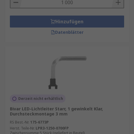
eine
LED
passend zu einer Lichtleitung
angepasst werden. Neben der Auswahl zwischen
LED-Stilen bestimmen auch die Linsengröße und
Hinzufügen
die Anforderungen an die Montage die richtigen
Datenblätter
LED Licht-Leiter für Ihr Projekt.
Derzeit nicht erhältlich
Bivar LED-Lichtleiter Starr, 1 gewinkelt Klar,
Durchsteckmontage 3 mm
RS Best.-Nr.
175-6773P
Herst. Teile-Nr.
LPR3-1250-0700FP
Zwischensumme 5 Stück (geliefert in Beutel)