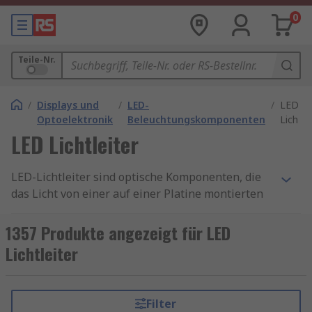
0
Teile-Nr.
/
Displays und
/
LED-
/
LED
Optoelektronik
Beleuchtungskomponenten
Lichtle
LED Lichtleiter
LED-Lichtleiter sind optische Komponenten, die
das Licht von einer auf einer Platine montierten
LED zu dem Punkt transportieren, an dem es
benötigt wird. Sie bieten eine größere Flexibilität
1357 Produkte angezeigt für LED
bei der Lichtverteilung und ermöglichen es
Lichtleiter
Ihnen, die Position Ihrer LED-Leuchte zu ändern,
ohne die Position der LED selbst zu verändern.
Die meisten LED Light Pipes sind in Platten- oder
Filter
Presspassung montiert, wodurch sie einfach zu