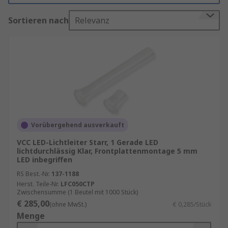
installieren sind.
Sortieren nach
Relevanz
Was sind die verschiedenen Arten von LED-
Lichtleitern?
LED-Lichtleiter werden in drei Hauptarten
hergestellt: flexibel, starr vertikal und starr
rechtwinklig, entweder mit einer oder mehreren
Einheiten. Flexible Lichtleiter aus optischem
Kunststoff ermöglichen es Ihnen, das Licht über
Vorübergehend ausverkauft
größere Entfernungen an den gewünschten Ort
zu bringen. Starre LED-Leuchtenrohre sind aus
VCC LED-Lichtleiter Starr, 1 Gerade LED
lichtdurchlässig Klar, Frontplattenmontage 5 mm
Hartkunststoff gefertigt und können Licht in
LED inbegriffen
kürzeren Abständen entweder in vertikaler
RS Best.-Nr.
137-1188
Richtung oder im 90°-Winkel bewegen.
Herst. Teile-Nr.
LFC050CTP
Zwischensumme (1 Beutel mit 1000 Stück)
Die Wahl der richtigen LED Lichtleiter
€ 285,00
(ohne MwSt.)
€ 0,285/Stück
Menge
Um die maximale Lichtmenge zu erfassen, muss