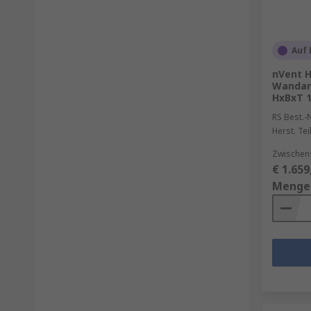
Auf 
nVent 
Wandans
HxBxT 
RS Best.-N
Herst. Tei
Zwischen
€ 1.659
Menge