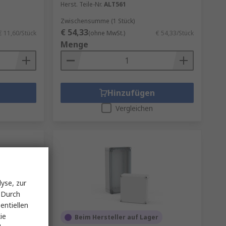
Herst. Teile-Nr.
ALT561
Zwischensumme (1 Stück)
€ 54,33
€ 11,60/Stück
(ohne MwSt.)
€ 54,33/Stück
Menge
Hinzufügen
Vergleichen
yse, zur
 Durch
entiellen
ie
uft
Beim Hersteller auf Lager