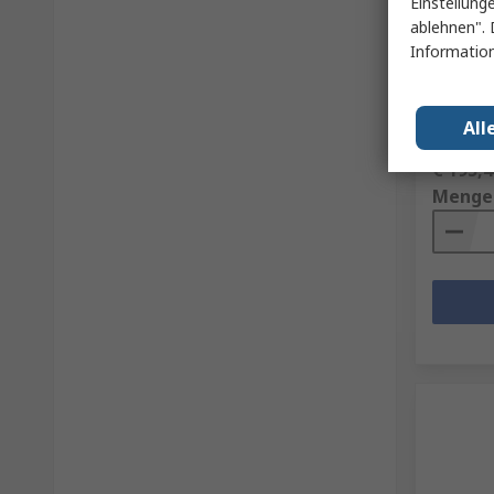
Einstellung
nVent 
ablehnen". 
Wandans
Information
Transpa
315 mm
RS Best.-N
All
Herst. Tei
Zwischen
€ 195,4
Menge