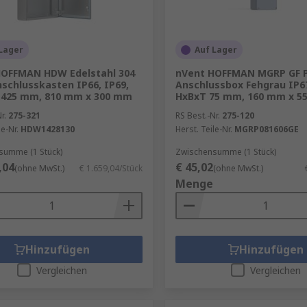
Lager
Auf Lager
HOFFMAN HDW Edelstahl 304
nVent HOFFMAN MGRP GF P
chlusskasten IP66, IP69,
Anschlussbox Fehgrau IP67
1425 mm, 810 mm x 300 mm
HxBxT 75 mm, 160 mm x 5
r.
275-321
RS Best.-Nr.
275-120
le-Nr.
HDW1428130
Herst. Teile-Nr.
MGRP081606GE
summe (1 Stück)
Zwischensumme (1 Stück)
,04
€ 45,02
(ohne MwSt.)
€ 1.659,04/Stück
(ohne MwSt.)
Menge
Hinzufügen
Hinzufügen
Vergleichen
Vergleichen