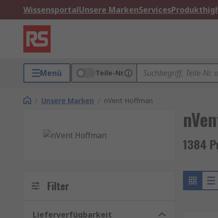
Wissensportal
Unsere Marken
Services
Produkthigh
Menü
Teile-Nr.
/
Unsere Marken
/
nVent Hoffman
nVen
1384 P
Filter
Lieferverfügbarkeit