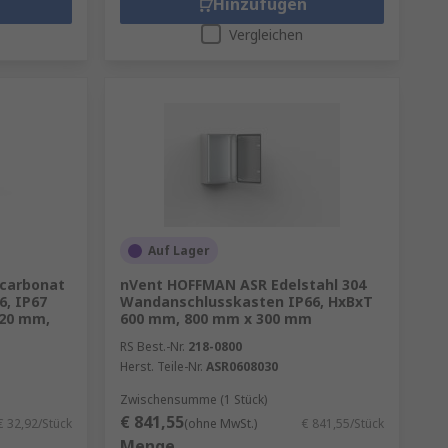
Hinzufügen
Vergleichen
Auf Lager
carbonat
nVent HOFFMAN ASR Edelstahl 304
6, IP67
Wandanschlusskasten IP66, HxBxT
120 mm,
600 mm, 800 mm x 300 mm
RS Best.-Nr.
218-0800
Herst. Teile-Nr.
ASR0608030
Zwischensumme (1 Stück)
€ 841,55
€ 32,92/Stück
(ohne MwSt.)
€ 841,55/Stück
Menge