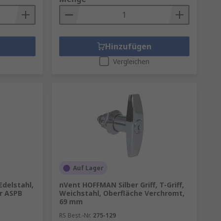
Hinzufügen
Vergleichen
Auf Lager
delstahl,
nVent HOFFMAN Silber Griff, T-Griff,
r ASPB
Weichstahl, Oberfläche Verchromt,
69 mm
RS Best.-Nr.
275-129