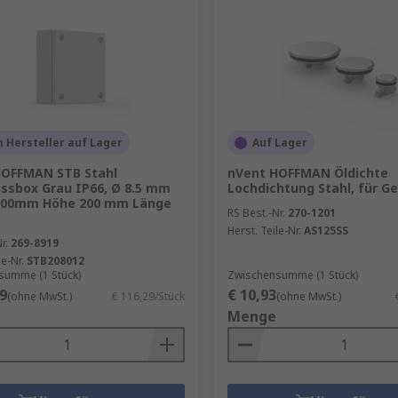
 Hersteller auf Lager
Auf Lager
HOFFMAN STB Stahl
nVent HOFFMAN Öldichte
ssbox Grau IP66, Ø 8.5 mm
Lochdichtung Stahl, für G
 800mm Höhe 200 mm Länge
RS Best.-Nr.
270-1201
Herst. Teile-Nr.
AS125SS
r.
269-8919
le-Nr.
STB208012
summe (1 Stück)
Zwischensumme (1 Stück)
9
€ 10,93
(ohne MwSt.)
€ 116,29/Stück
(ohne MwSt.)
Menge