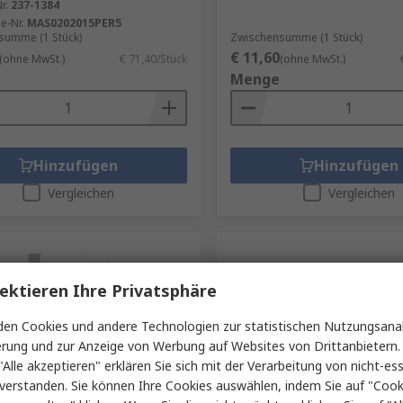
r.
237-1384
le-Nr.
MAS0202015PER5
summe (1 Stück)
Zwischensumme (1 Stück)
€ 11,60
(ohne MwSt.)
€ 71,40/Stück
(ohne MwSt.)
Menge
Hinzufügen
Hinzufügen
Vergleichen
Vergleichen
ektieren Ihre Privatsphäre
en Cookies und andere Technologien zur statistischen Nutzungsanal
erung und zur Anzeige von Werbung auf Websites von Drittanbietern.
"Alle akzeptieren" erklären Sie sich mit der Verarbeitung von nicht-ess
verstanden. Sie können Ihre Cookies auswählen, indem Sie auf "Cook
Lager
Vorübergehend ausverka