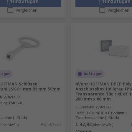
Hinzufügen
Hinzufügen
Vergleichen
Vergleichen
Lager
Auf Lager
HOFFMAN Schlüssel
nVent HOFFMAN DPCP Poly
tahl LSK 81 mm 81 mm 50mm
Anschlussbox Hellgrau IP6
Transparente Tür, HxBxT 
r.
270-1458
200 mm x 86 mm
le-Nr.
LSK524
RS Best.-Nr.
270-1375
Herst. Teile-Nr.
DPCP122009GE
summe (1 Stück)
Zwischensumme (1 Stück)
€ 32,92
ohne MwSt.)
€ 8,16/Stück
(ohne MwSt.)
Menge