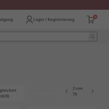
0
olgung
Login / Registrierung
2
von
gleichen
Zurücksetzen
70
(0/8)