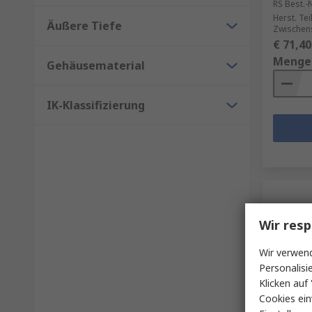
RS Best.-N
Herst. Tei
Äußere Tiefe
Zwischen
€ 71,40
Menge
Gehäusematerial
IK-Klassifizierung
Wir resp
Wir verwend
Personalisi
Klicken auf 
Cookies ein
Auf 