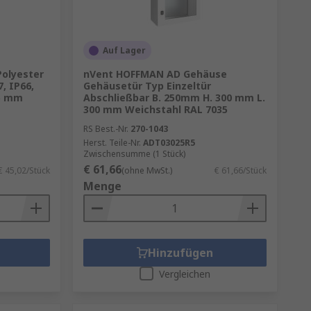
Auf Lager
olyester
nVent HOFFMAN AD Gehäuse
, IP66,
Gehäusetür Typ Einzeltür
5 mm
Abschließbar B. 250mm H. 300 mm L.
300 mm Weichstahl RAL 7035
RS Best.-Nr.
270-1043
Herst. Teile-Nr.
ADT03025R5
Zwischensumme (1 Stück)
€ 61,66
€ 45,02/Stück
(ohne MwSt.)
€ 61,66/Stück
Menge
Hinzufügen
Vergleichen