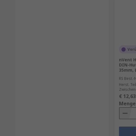
Vor
nVent H
DIN-Hut
35mm, 
RS Best.-N
Herst. Tei
Zwischen
€ 12,63
Menge