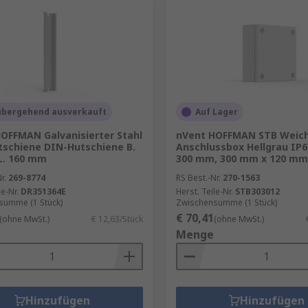
übergehend ausverkauft
Auf Lager
OFFMAN Galvanisierter Stahl
nVent HOFFMAN STB Weich
schiene DIN-Hutschiene B.
Anschlussbox Hellgrau IP6
L. 160 mm
300 mm, 300 mm x 120 mm
r.
269-8774
RS Best.-Nr.
270-1563
le-Nr.
DR351364E
Herst. Teile-Nr.
STB303012
summe (1 Stück)
Zwischensumme (1 Stück)
€ 70,41
(ohne MwSt.)
€ 12,63/Stück
(ohne MwSt.)
Menge
Hinzufügen
Hinzufügen