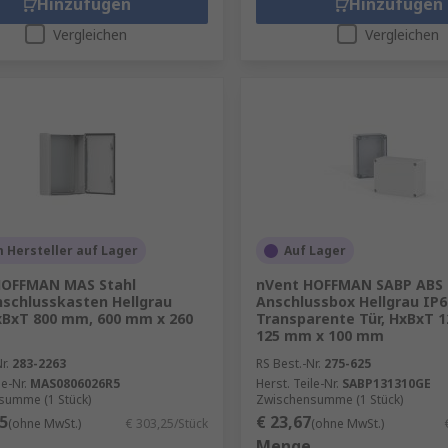
Hinzufügen
Hinzufügen
Vergleichen
Vergleichen
 Hersteller auf Lager
Auf Lager
HOFFMAN MAS Stahl
nVent HOFFMAN SABP ABS
schlusskasten Hellgrau
Anschlussbox Hellgrau IP6
xBxT 800 mm, 600 mm x 260
Transparente Tür, HxBxT 
125 mm x 100 mm
r.
283-2263
RS Best.-Nr.
275-625
le-Nr.
MAS0806026R5
Herst. Teile-Nr.
SABP131310GE
summe (1 Stück)
Zwischensumme (1 Stück)
5
€ 23,67
(ohne MwSt.)
€ 303,25/Stück
(ohne MwSt.)
Menge