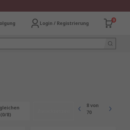
0
olgung
Login / Registrierung
8
von
gleichen
Zurücksetzen
70
(0/8)