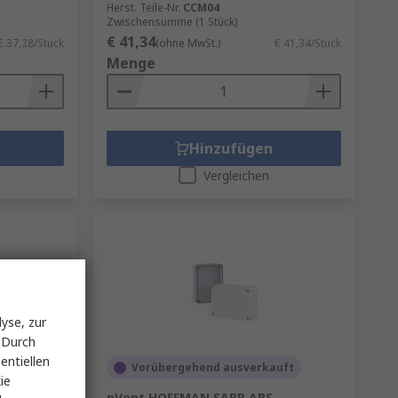
Herst. Teile-Nr.
CCM04
Zwischensumme (1 Stück)
€ 41,34
€ 37,28/Stück
(ohne MwSt.)
€ 41,34/Stück
Menge
Hinzufügen
Vergleichen
yse, zur
 Durch
entiellen
Vorübergehend ausverkauft
ie
hl
nVent HOFFMAN SABP ABS