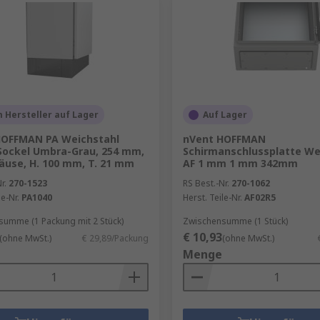
 Hersteller auf Lager
Auf Lager
HOFFMAN PA Weichstahl
nVent HOFFMAN
Sockel Umbra-Grau, 254 mm,
Schirmanschlussplatte We
äuse, H. 100 mm, T. 21 mm
AF 1 mm 1 mm 342mm
r.
270-1523
RS Best.-Nr.
270-1062
le-Nr.
PA1040
Herst. Teile-Nr.
AF02R5
umme (1 Packung mit 2 Stück)
Zwischensumme (1 Stück)
€ 10,93
(ohne MwSt.)
€ 29,89/Packung
(ohne MwSt.)
Menge