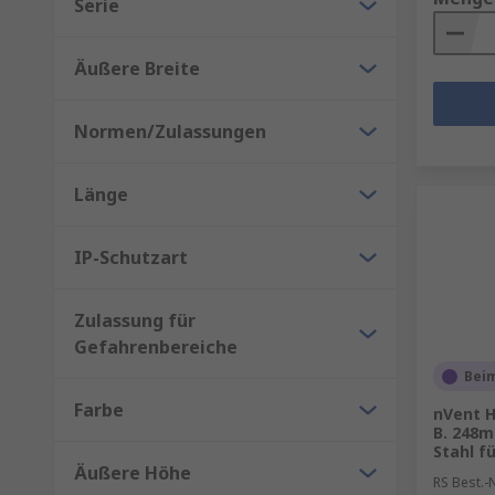
Serie
Äußere Breite
Normen/Zulassungen
Länge
IP-Schutzart
Zulassung für
Gefahrenbereiche
Beim
Farbe
nVent 
B. 248m
Stahl f
Äußere Höhe
RS Best.-N