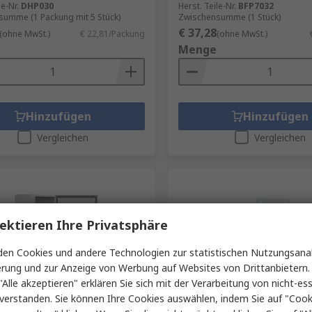
le-Nr.
DHP030
Herst. Teile-Nr.
BFP7032
umme (1 Packung mit 5 Stück)
Zwischensumme (1 Stück)
€ 37,28
(ohne MwSt.)
€ 22,81/Packung
(ohne MwSt.)
Menge
Hinzufügen
Hinzufügen
Vergleichen
Vergleichen
ektieren Ihre Privatsphäre
en Cookies und andere Technologien zur statistischen Nutzungsanal
erung und zur Anzeige von Werbung auf Websites von Drittanbietern.
"Alle akzeptieren" erklären Sie sich mit der Verarbeitung von nicht-ess
 Hersteller auf Lager
Auf Lager
verstanden. Sie können Ihre Cookies auswählen, indem Sie auf "Cook
HOFFMAN MMDP
nVent HOFFMAN Weichsta