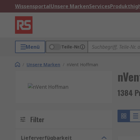
Wissensportal
Unsere Marken
Services
Produkthigh
Menü
Teile-Nr.
/
Unsere Marken
/
nVent Hoffman
nVen
1384 P
Filter
Lieferverfügbarkeit