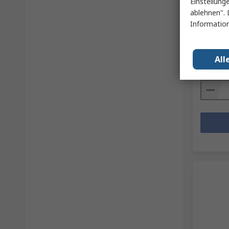
Einstellung
Schiebe
ablehnen". 
Galvani
Information
RS Best.-N
Herst. Tei
Zwischens
All
€ 19,93
Menge