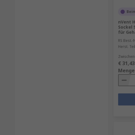
Beim
nVent 
Sockel 
für Geh
RS Best.-N
Herst. Tei
Zwischen
€ 31,43
Menge