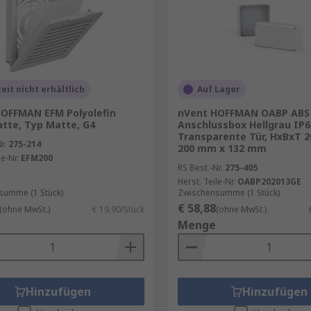
eit nicht erhältlich
Auf Lager
OFFMAN EFM Polyolefin
nVent HOFFMAN OABP ABS
atte, Typ Matte, G4
Anschlussbox Hellgrau IP6
Transparente Tür, HxBxT 
r.
275-214
200 mm x 132 mm
le-Nr.
EFM200
RS Best.-Nr.
275-405
Herst. Teile-Nr.
OABP202013GE
summe (1 Stück)
Zwischensumme (1 Stück)
€ 58,88
(ohne MwSt.)
€ 19,90/Stück
(ohne MwSt.)
Menge
Hinzufügen
Hinzufügen