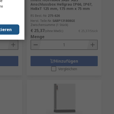
le
te, 270mm
Anschlussbox Hellgrau IP66, IP67,
re
HxBxT 125 mm, 175 mm x 75 mm
RS Best.-Nr.
275-626
Herst. Teile-Nr.
SABP131808GE
Zwischensumme (1 Stück)
tieren
€ 25,37
€ 18,44/Stück
(ohne MwSt.)
€ 25,37/Stück
Menge
Hinzufügen
Vergleichen