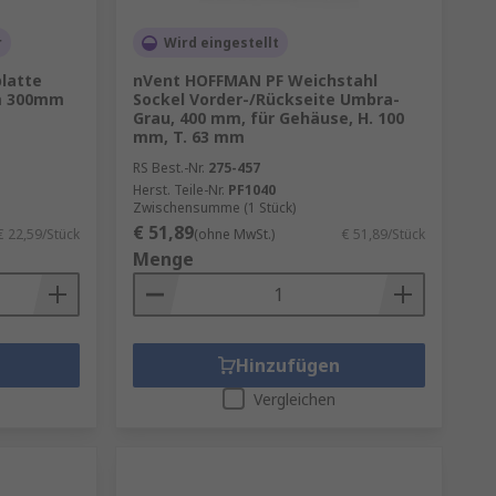
r
Wird eingestellt
latte
nVent HOFFMAN PF Weichstahl
m 300mm
Sockel Vorder-/Rückseite Umbra-
Grau, 400 mm, für Gehäuse, H. 100
mm, T. 63 mm
RS Best.-Nr.
275-457
Herst. Teile-Nr.
PF1040
Zwischensumme (1 Stück)
€ 51,89
€ 22,59/Stück
(ohne MwSt.)
€ 51,89/Stück
Menge
Hinzufügen
Vergleichen