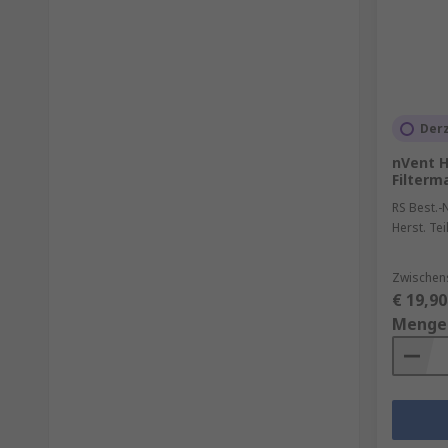
Derz
nVent H
Filterm
RS Best.-N
Herst. Tei
Zwischen
€ 19,90
Menge