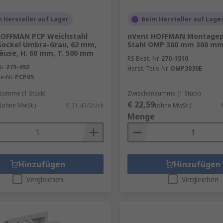
 Hersteller auf Lager
Beim Hersteller auf Lage
HOFFMAN PCP Weichstahl
nVent HOFFMAN Montagep
Sockel Umbra-Grau, 62 mm,
Stahl OMP 300 mm 300 m
äuse, H. 60 mm, T. 500 mm
RS Best.-Nr.
270-1510
r.
275-452
Herst. Teile-Nr.
OMP3030E
le-Nr.
PCP05
summe (1 Stück)
Zwischensumme (1 Stück)
€ 22,59
(ohne MwSt.)
€ 31,43/Stück
(ohne MwSt.)
Menge
Hinzufügen
Hinzufügen
Vergleichen
Vergleichen