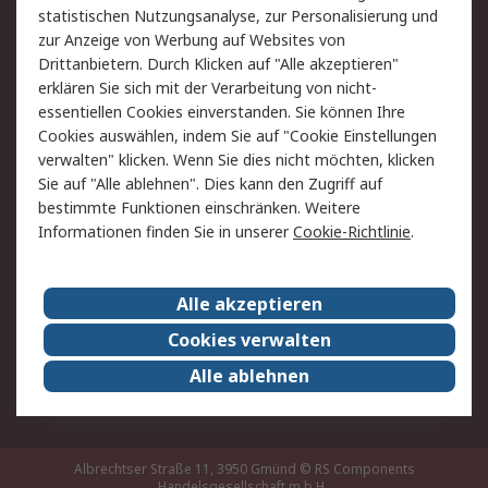
statistischen Nutzungsanalyse, zur Personalisierung und
Hilfe
zur Anzeige von Werbung auf Websites von
Drittanbietern. Durch Klicken auf "Alle akzeptieren"
Rechtliches
erklären Sie sich mit der Verarbeitung von nicht-
essentiellen Cookies einverstanden. Sie können Ihre
RS Verkaufs- und
Datenschutz
Cookies auswählen, indem Sie auf "Cookie Einstellungen
Lieferbedingungen
verwalten" klicken. Wenn Sie dies nicht möchten, klicken
Cookie-Richtlinie
Zahlungsbedingungen
Sie auf "Alle ablehnen". Dies kann den Zugriff auf
Impressum
Webseite Konditionen
bestimmte Funktionen einschränken. Weitere
Informationen finden Sie in unserer
Cookie-Richtlinie
.
Über RS
Alle akzeptieren
Unternehmen
RS weltweit
Karriere bei RS
Nachhaltigkeit
Cookies verwalten
Qualität/Zertifikate
Presse-Center
Alle ablehnen
Event-Center
Albrechtser Straße 11, 3950 Gmünd
© RS Components
Handelsgesellschaft m.b.H.,