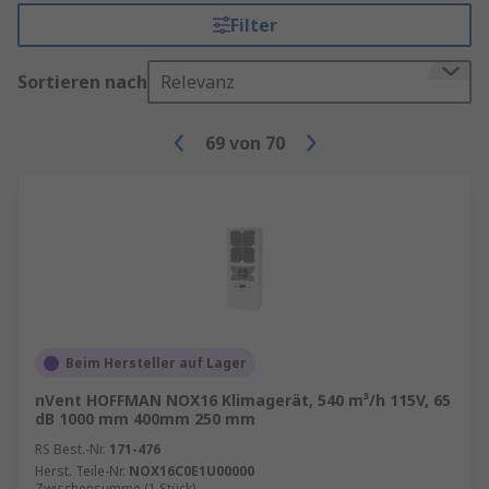
Filter
Sortieren nach
Relevanz
69
von
70
Beim Hersteller auf Lager
nVent HOFFMAN NOX16 Klimagerät, 540 m³/h 115V, 65
dB 1000 mm 400mm 250 mm
RS Best.-Nr.
171-476
Herst. Teile-Nr.
NOX16C0E1U00000
Zwischensumme (1 Stück)