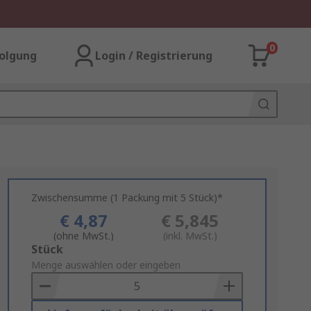
0
olgung
Login / Registrierung
Zwischensumme (1 Packung mit 5 Stück)*
€ 4,87
€ 5,845
(ohne MwSt.)
(inkl. MwSt.)
Add
Stück
to
Menge auswählen oder eingeben
Basket