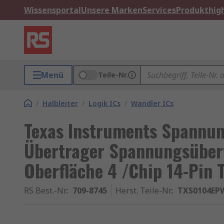
Wissensportal
Unsere Marken
Services
Produkthigh
Menü
Teile-Nr.
/
Halbleiter
/
Logik ICs
/
Wandler ICs
Texas Instruments Spannu
Übertrager Spannungsüber
Oberfläche 4 /Chip 14-Pin
RS Best.-Nr.
:
709-8745
Herst. Teile-Nr.
:
TXS0104EP