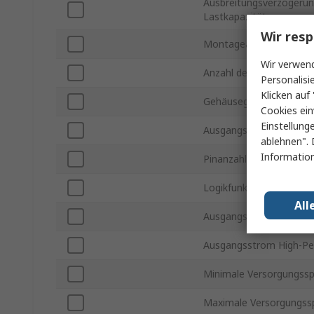
Ausbreitungsverzögerun
Lastkapazität
Wir resp
Montageart
Wir verwend
Anzahl der Elemente pro
Personalisi
Klicken auf 
Gehäusegröße
Cookies ein
Einstellung
Ausgangstyp
ablehnen". 
Information
Pinanzahl
Logikfunktion
All
Ausgangsstrom Low-Pe
Ausgangsstrom High-Pe
Minimale Versorgungss
Maximale Versorgungs