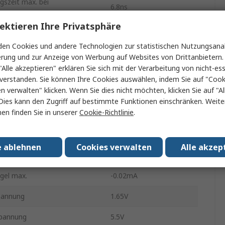
gszeit max. bei
6.8ns
ektieren Ihre Privatsphäre
Oberfläche
en Cookies und andere Technologien zur statistischen Nutzungsanal
 Chip
4
erung und zur Anzeige von Werbung auf Websites von Drittanbietern.
"Alle akzeptieren" erklären Sie sich mit der Verarbeitung von nicht-ess
TSSOP
verstanden. Sie können Ihre Cookies auswählen, indem Sie auf "Cook
en verwalten" klicken. Wenn Sie dies nicht möchten, klicken Sie auf "Al
Offener Abfluss
Dies kann den Zugriff auf bestimmte Funktionen einschränken. Weite
en finden Sie in unserer
Cookie-Richtlinie
.
14
Spannungsüberwachung
e ablehnen
Cookies verwalten
Alle akzep
gel max.
1mA
gel max.
-0.02mA
pannung
1.65V
spannung
5.5V