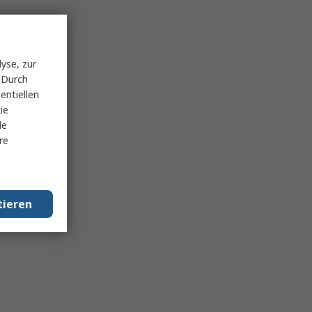
yse, zur
 Durch
entiellen
ie
le
re
tieren