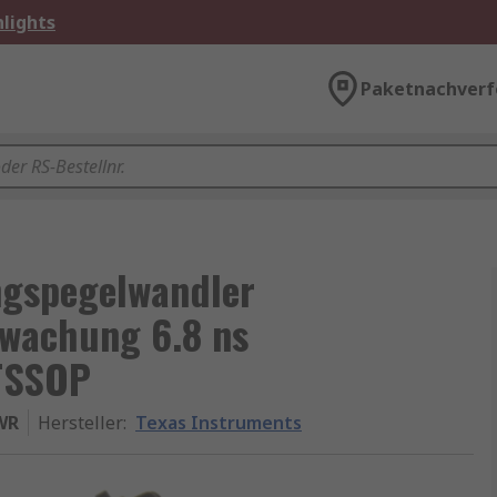
lights
Paketnachverf
ngspegelwandler
wachung 6.8 ns
 TSSOP
WR
Hersteller
:
Texas Instruments