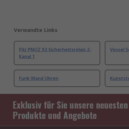
Verwandte Links
Pilz PNOZ X3 Sicherheitsrelais 2-
Vessel 
Kanal 1
Funk Wand Uhren
Kunstst
Exklusiv für Sie unsere neuesten
Produkte und Angebote