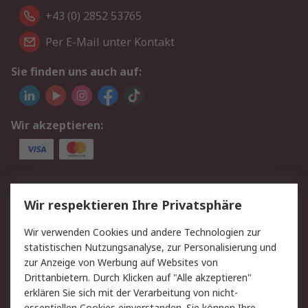
+43 (0) 2852 53765
Per E-Mail unter Kontakt
Sie finden uns auch auf:
Wir akzeptieren:
Service
Wir respektieren Ihre Privatsphäre
Value Added Services
Lieferlösungen
Wir verwenden Cookies und andere Technologien zur
Rücksendung/Entsorgung
Kontakt
statistischen Nutzungsanalyse, zur Personalisierung und
Hilfe
zur Anzeige von Werbung auf Websites von
Drittanbietern. Durch Klicken auf "Alle akzeptieren"
Rechtliches
erklären Sie sich mit der Verarbeitung von nicht-
essentiellen Cookies einverstanden. Sie können Ihre