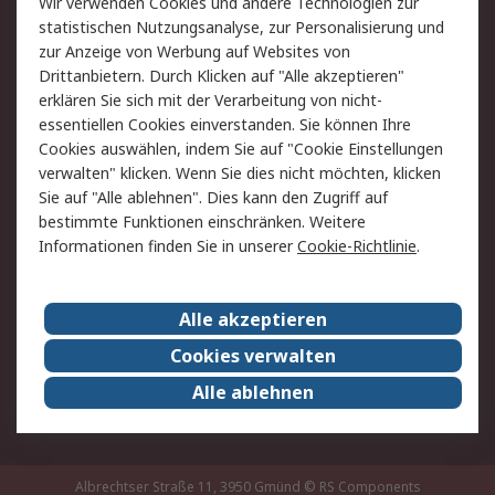
Wir verwenden Cookies und andere Technologien zur
Rücksendung/Entsorgung
Kontakt
statistischen Nutzungsanalyse, zur Personalisierung und
Hilfe
zur Anzeige von Werbung auf Websites von
Drittanbietern. Durch Klicken auf "Alle akzeptieren"
Rechtliches
erklären Sie sich mit der Verarbeitung von nicht-
essentiellen Cookies einverstanden. Sie können Ihre
RS Verkaufs- und
Datenschutz
Cookies auswählen, indem Sie auf "Cookie Einstellungen
Lieferbedingungen
verwalten" klicken. Wenn Sie dies nicht möchten, klicken
Cookie-Richtlinie
Zahlungsbedingungen
Sie auf "Alle ablehnen". Dies kann den Zugriff auf
Impressum
Webseite Konditionen
bestimmte Funktionen einschränken. Weitere
Informationen finden Sie in unserer
Cookie-Richtlinie
.
Über RS
Alle akzeptieren
Unternehmen
RS weltweit
Karriere bei RS
Nachhaltigkeit
Cookies verwalten
Qualität/Zertifikate
Presse-Center
Alle ablehnen
Event-Center
Albrechtser Straße 11, 3950 Gmünd
© RS Components