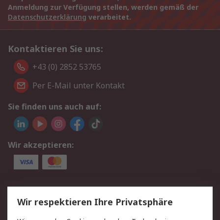
Anmeldung zur Verfügung stellen, werden gemäß der
Datenschutzerklärung
verarbeitet.
Kontaktieren Sie uns:
+43 (0) 2852 53765
Per E-Mail unter Kontakt
Sie finden uns auch auf:
Wir akzeptieren:
Service
Wir respektieren Ihre Privatsphäre
Value Added Services
Lieferlösungen