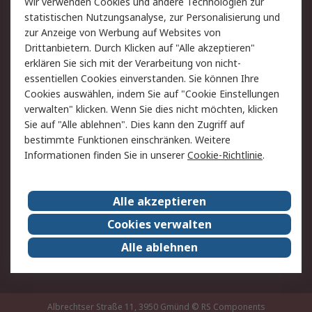
Wir verwenden Cookies und andere Technologien zur
Rücksendung/Entsorgung
Kontakt
statistischen Nutzungsanalyse, zur Personalisierung und
Hilfe
zur Anzeige von Werbung auf Websites von
Drittanbietern. Durch Klicken auf "Alle akzeptieren"
Rechtliches
erklären Sie sich mit der Verarbeitung von nicht-
essentiellen Cookies einverstanden. Sie können Ihre
RS Verkaufs- und
Datenschutz
Cookies auswählen, indem Sie auf "Cookie Einstellungen
Lieferbedingungen
verwalten" klicken. Wenn Sie dies nicht möchten, klicken
Cookie-Richtlinie
Zahlungsbedingungen
Sie auf "Alle ablehnen". Dies kann den Zugriff auf
Impressum
Webseite Konditionen
bestimmte Funktionen einschränken. Weitere
Informationen finden Sie in unserer
Cookie-Richtlinie
.
Über RS
Alle akzeptieren
Unternehmen
RS weltweit
Karriere bei RS
Nachhaltigkeit
Cookies verwalten
Qualität/Zertifikate
Presse-Center
Alle ablehnen
Event-Center
Albrechtser Straße 11, 3950 Gmünd
© RS Components