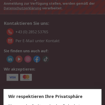
Anmeldung zur Verfügung stellen, werden gemäß der
Datenschutzerklärung
verarbeitet.
Kontaktieren Sie uns:
+43 (0) 2852 53765
Per E-Mail unter Kontakt
Sie finden uns auch auf:
Wir akzeptieren:
Service
Wir respektieren Ihre Privatsphäre
Value Added Services
Lieferlösungen