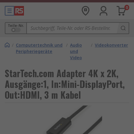
0
Teile-Nr.
/
Computertechnik und
/
Audio
/
Videokonverter
Peripheriegeräte
und
Video
StarTech.com Adapter 4K x 2K,
Ausgänge:1, In:Mini-DisplayPort,
Out:HDMI, 3 m Kabel