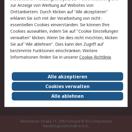
Hilfe
zur Anzeige von Werbung auf Websites von
Drittanbietern. Durch Klicken auf "Alle akzeptieren"
Rechtliches
erklären Sie sich mit der Verarbeitung von nicht-
essentiellen Cookies einverstanden. Sie können Ihre
RS Verkaufs- und
Datenschutz
Cookies auswählen, indem Sie auf "Cookie Einstellungen
Lieferbedingungen
verwalten" klicken. Wenn Sie dies nicht möchten, klicken
Cookie-Richtlinie
Zahlungsbedingungen
Sie auf "Alle ablehnen". Dies kann den Zugriff auf
Impressum
Webseite Konditionen
bestimmte Funktionen einschränken. Weitere
Informationen finden Sie in unserer
Cookie-Richtlinie
.
Über RS
Alle akzeptieren
Unternehmen
RS weltweit
Karriere bei RS
Nachhaltigkeit
Cookies verwalten
Qualität/Zertifikate
Presse-Center
Alle ablehnen
Event-Center
Albrechtser Straße 11, 3950 Gmünd
© RS Components
Handelsgesellschaft m.b.H.,