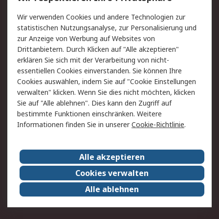
Value Added Services
Lieferlösungen
Wir verwenden Cookies und andere Technologien zur
Rücksendung/Entsorgung
Kontakt
statistischen Nutzungsanalyse, zur Personalisierung und
Hilfe
zur Anzeige von Werbung auf Websites von
Drittanbietern. Durch Klicken auf "Alle akzeptieren"
Rechtliches
erklären Sie sich mit der Verarbeitung von nicht-
essentiellen Cookies einverstanden. Sie können Ihre
RS Verkaufs- und
Datenschutz
Cookies auswählen, indem Sie auf "Cookie Einstellungen
Lieferbedingungen
verwalten" klicken. Wenn Sie dies nicht möchten, klicken
Cookie-Richtlinie
Zahlungsbedingungen
Sie auf "Alle ablehnen". Dies kann den Zugriff auf
Impressum
Webseite Konditionen
bestimmte Funktionen einschränken. Weitere
Informationen finden Sie in unserer
Cookie-Richtlinie
.
Über RS
Alle akzeptieren
Unternehmen
RS weltweit
Karriere bei RS
Nachhaltigkeit
Cookies verwalten
Qualität/Zertifikate
Presse-Center
Alle ablehnen
Event-Center