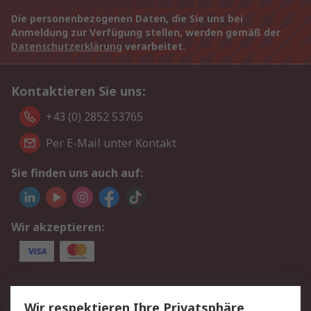
Die personenbezogenen Daten, die Sie uns bei
Anmeldung zur Verfügung stellen, werden gemäß der
Datenschutzerklärung
verarbeitet.
Kontaktieren Sie uns:
+43 (0) 2852 53765
Per E-Mail unter Kontakt
Sie finden uns auch auf:
Wir akzeptieren:
Service
Wir respektieren Ihre Privatsphäre