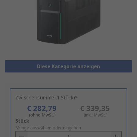
Diese Kategorie anzeigen
Zwischensumme (1 Stück)*
€ 282,79
€ 339,35
(ohne MwSt.)
(inkl. MwSt.)
Add
Stück
to
Menge auswählen oder eingeben
Basket