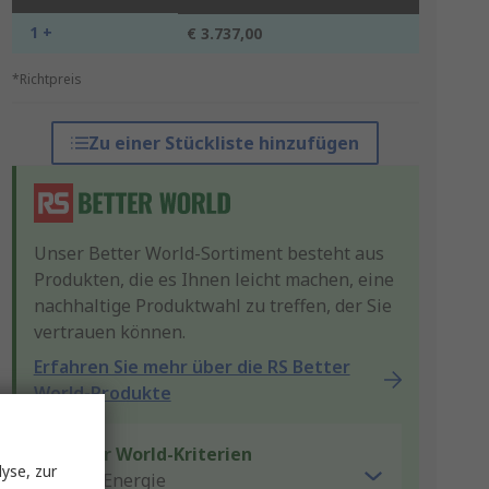
1 +
€ 3.737,00
*Richtpreis
Zu einer Stückliste hinzufügen
Unser Better World-Sortiment besteht aus
Produkten, die es Ihnen leicht machen, eine
nachhaltige Produktwahl zu treffen, der Sie
vertrauen können.
Erfahren Sie mehr über die RS Better
World-Produkte
Better World-Kriterien
yse, zur
Spart Energie