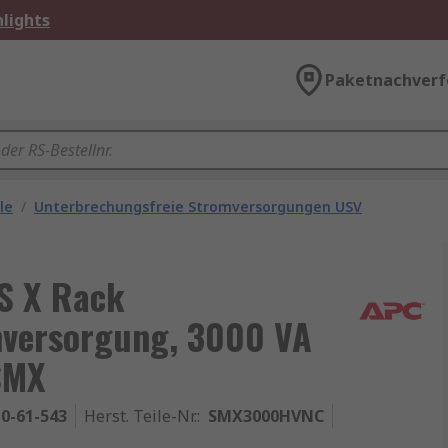
lights
Paketnachverf
le
/
Unterbrechungsfreie Stromversorgungen USV
S X Rack
mversorgung, 3000 VA
SMX
0-61-543
Herst. Teile-Nr.
:
SMX3000HVNC