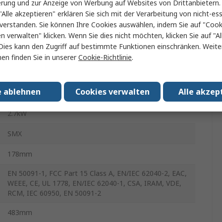
erung und zur Anzeige von Werbung auf Websites von Drittanbietern.
Line Interactive
"Alle akzeptieren" erklären Sie sich mit der Verarbeitung von nicht-ess
verstanden. Sie können Ihre Cookies auswählen, indem Sie auf "Cook
3000VA
en verwalten" klicken. Wenn Sie dies nicht möchten, klicken Sie auf "Al
Dies kann den Zugriff auf bestimmte Funktionen einschränken. Weite
208, 230V ac
en finden Sie in unserer
Cookie-Richtlinie
.
208, 230V
e ablehnen
Cookies verwalten
Alle akzep
Rack
2.7kW
SMX
178mm
EN 50091-1, FCC Part 15 Class A, EN/IEC 62040-2, EAC,
WEEE, CE, UL 1778, EN/IEC 62040-1, CSA, IRAM, VDE,
RCM, IEC 60950, EN 50091-2
483mm