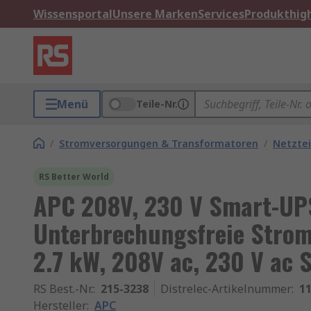
Wissensportal
Unsere Marken
Services
Produkthigh
Menü
Teile-Nr.
/
Stromversorgungen & Transformatoren
/
Netztei
RS Better World
APC 208V, 230 V Smart-UP
Unterbrechungsfreie Stro
2.7 kW, 208V ac, 230 V ac 
RS Best.-Nr.
:
215-3238
Distrelec-Artikelnummer
:
11
Hersteller
:
APC