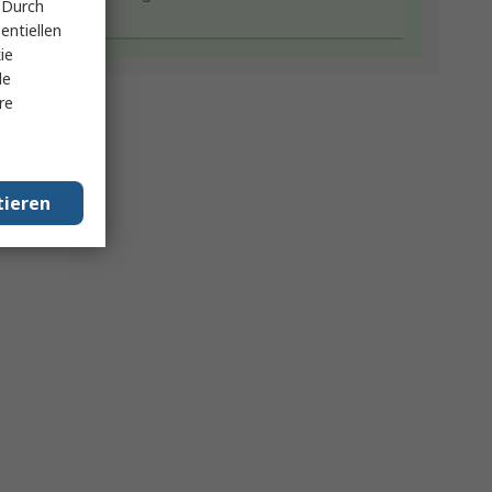
 Durch
entiellen
ie
le
re
tieren