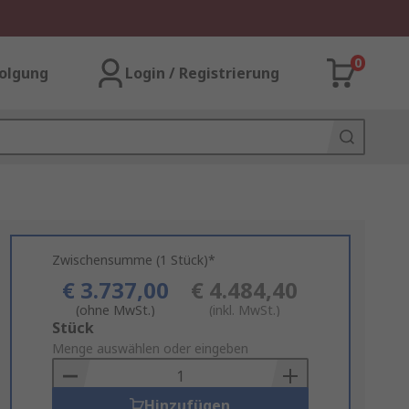
0
olgung
Login / Registrierung
Zwischensumme (1 Stück)*
€ 3.737,00
€ 4.484,40
(ohne MwSt.)
(inkl. MwSt.)
Add
Stück
to
Menge auswählen oder eingeben
Basket
Hinzufügen