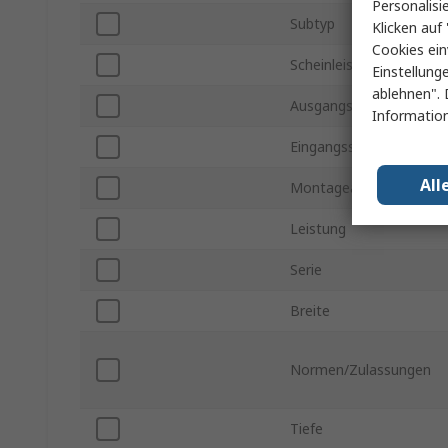
Personalisi
Subtyp
Klicken auf 
Cookies ein
Scheinleistung
Einstellung
ablehnen". 
Ausgangsspannung
Information
Eingangsspannung
All
Montageart
Leistung
Serie
Breite
Normen/Zulassungen
Tiefe