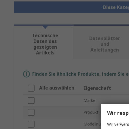
Diese Kate
Technische
Datenblätter
Daten des
und
gezeigten
Anleitungen
Artikels
Finden Sie ähnliche Produkte, indem Sie 
Alle auswählen
Eigenschaft
Marke
Wir resp
Produkt Typ
Modellnummer
Wir verwend