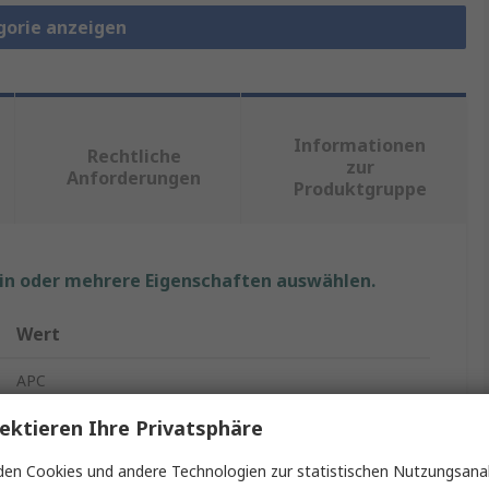
gorie anzeigen
Informationen
Rechtliche
zur
Anforderungen
Produktgruppe
ein oder mehrere Eigenschaften auswählen.
Wert
APC
ektieren Ihre Privatsphäre
Unterbrechungsfreie Stromversorgung
Smart-UPS X
en Cookies und andere Technologien zur statistischen Nutzungsanal