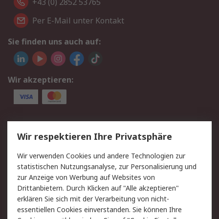
+43 (0) 2852 53765
Per E-Mail unter Kontakt
Sie finden uns auch auf:
Wir akzeptieren:
Service
Wir respektieren Ihre Privatsphäre
Value Added Services
Lieferlösungen
Wir verwenden Cookies und andere Technologien zur
Rücksendung/Entsorgung
Kontakt
statistischen Nutzungsanalyse, zur Personalisierung und
Hilfe
zur Anzeige von Werbung auf Websites von
Drittanbietern. Durch Klicken auf "Alle akzeptieren"
Rechtliches
erklären Sie sich mit der Verarbeitung von nicht-
essentiellen Cookies einverstanden. Sie können Ihre
RS Verkaufs- und
Datenschutz