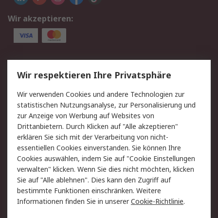
Wir akzeptieren:
Service
Wir respektieren Ihre Privatsphäre
Value Added Services
Lieferlösungen
Wir verwenden Cookies und andere Technologien zur
Rücksendung/Entsorgung
Kontakt
statistischen Nutzungsanalyse, zur Personalisierung und
Hilfe
zur Anzeige von Werbung auf Websites von
Drittanbietern. Durch Klicken auf "Alle akzeptieren"
Rechtliches
erklären Sie sich mit der Verarbeitung von nicht-
essentiellen Cookies einverstanden. Sie können Ihre
RS Verkaufs- und
Datenschutz
Cookies auswählen, indem Sie auf "Cookie Einstellungen
Lieferbedingungen
verwalten" klicken. Wenn Sie dies nicht möchten, klicken
Cookie-Richtlinie
Zahlungsbedingungen
Sie auf "Alle ablehnen". Dies kann den Zugriff auf
Impressum
Webseite Konditionen
bestimmte Funktionen einschränken. Weitere
Informationen finden Sie in unserer
Cookie-Richtlinie
.
Über RS