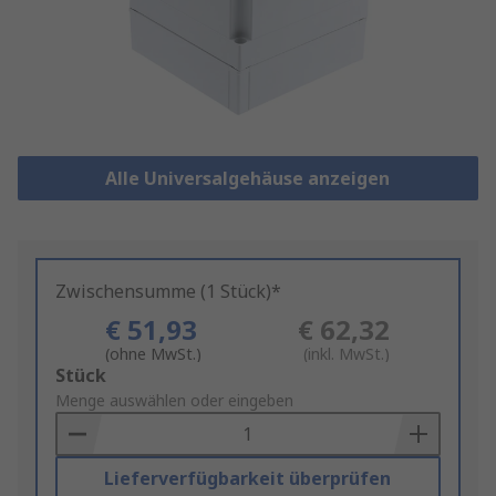
Alle Universalgehäuse anzeigen
Zwischensumme (1 Stück)*
€ 51,93
€ 62,32
(ohne MwSt.)
(inkl. MwSt.)
Add
Stück
to
Menge auswählen oder eingeben
Basket
Lieferverfügbarkeit überprüfen