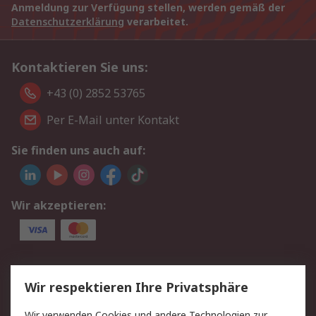
Anmeldung zur Verfügung stellen, werden gemäß der
Datenschutzerklärung
verarbeitet.
Kontaktieren Sie uns:
+43 (0) 2852 53765
Per E-Mail unter Kontakt
Sie finden uns auch auf:
Wir akzeptieren:
Service
Wir respektieren Ihre Privatsphäre
Value Added Services
Lieferlösungen
Wir verwenden Cookies und andere Technologien zur