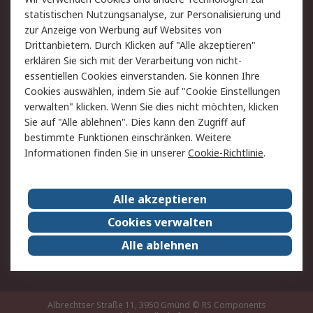
Rücksendung/Entsorgung
Kontakt
statistischen Nutzungsanalyse, zur Personalisierung und
Hilfe
zur Anzeige von Werbung auf Websites von
Drittanbietern. Durch Klicken auf "Alle akzeptieren"
Rechtliches
erklären Sie sich mit der Verarbeitung von nicht-
essentiellen Cookies einverstanden. Sie können Ihre
RS Verkaufs- und
Datenschutz
Cookies auswählen, indem Sie auf "Cookie Einstellungen
Lieferbedingungen
verwalten" klicken. Wenn Sie dies nicht möchten, klicken
Cookie-Richtlinie
Zahlungsbedingungen
Sie auf "Alle ablehnen". Dies kann den Zugriff auf
Impressum
Webseite Konditionen
bestimmte Funktionen einschränken. Weitere
Informationen finden Sie in unserer
Cookie-Richtlinie
.
Über RS
Alle akzeptieren
Unternehmen
RS weltweit
Karriere bei RS
Nachhaltigkeit
Cookies verwalten
Qualität/Zertifikate
Presse-Center
Alle ablehnen
Event-Center
Albrechtser Straße 11, 3950 Gmünd
© RS Components