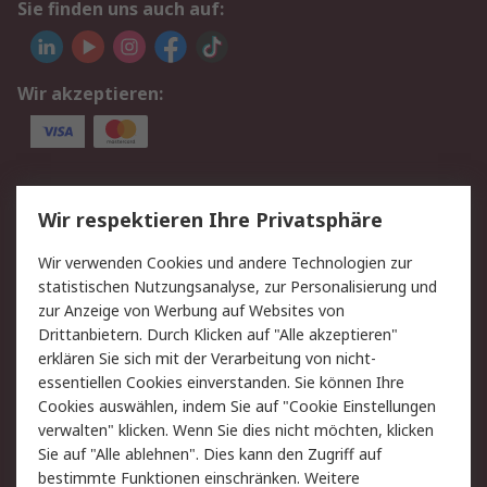
Sie finden uns auch auf:
Wir akzeptieren:
Service
Wir respektieren Ihre Privatsphäre
Value Added Services
Lieferlösungen
Wir verwenden Cookies und andere Technologien zur
Rücksendung/Entsorgung
Kontakt
statistischen Nutzungsanalyse, zur Personalisierung und
Hilfe
zur Anzeige von Werbung auf Websites von
Drittanbietern. Durch Klicken auf "Alle akzeptieren"
Rechtliches
erklären Sie sich mit der Verarbeitung von nicht-
essentiellen Cookies einverstanden. Sie können Ihre
RS Verkaufs- und
Datenschutz
Cookies auswählen, indem Sie auf "Cookie Einstellungen
Lieferbedingungen
verwalten" klicken. Wenn Sie dies nicht möchten, klicken
Cookie-Richtlinie
Zahlungsbedingungen
Sie auf "Alle ablehnen". Dies kann den Zugriff auf
Impressum
Webseite Konditionen
bestimmte Funktionen einschränken. Weitere