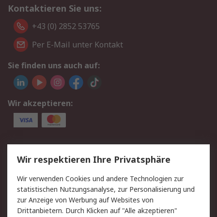
Kontaktieren Sie uns:
+43 (0) 2852 53765
Per E-Mail unter Kontakt
Sie finden uns auch auf:
Wir akzeptieren:
Service
Wir respektieren Ihre Privatsphäre
Value Added Services
Lieferlösungen
Wir verwenden Cookies und andere Technologien zur
Rücksendung/Entsorgung
Kontakt
statistischen Nutzungsanalyse, zur Personalisierung und
Hilfe
zur Anzeige von Werbung auf Websites von
Drittanbietern. Durch Klicken auf "Alle akzeptieren"