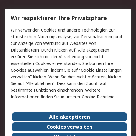
Service
Wir respektieren Ihre Privatsphäre
Value Added Services
Lieferlösungen
Wir verwenden Cookies und andere Technologien zur
Rücksendung/Entsorgung
Kontakt
statistischen Nutzungsanalyse, zur Personalisierung und
Hilfe
zur Anzeige von Werbung auf Websites von
Drittanbietern. Durch Klicken auf "Alle akzeptieren"
Rechtliches
erklären Sie sich mit der Verarbeitung von nicht-
essentiellen Cookies einverstanden. Sie können Ihre
RS Verkaufs- und
Datenschutz
Cookies auswählen, indem Sie auf "Cookie Einstellungen
Lieferbedingungen
verwalten" klicken. Wenn Sie dies nicht möchten, klicken
Cookie-Richtlinie
Zahlungsbedingungen
Sie auf "Alle ablehnen". Dies kann den Zugriff auf
Impressum
Webseite Konditionen
bestimmte Funktionen einschränken. Weitere
Informationen finden Sie in unserer
Cookie-Richtlinie
.
Über RS
Alle akzeptieren
Unternehmen
RS weltweit
Karriere bei RS
Nachhaltigkeit
Cookies verwalten
Qualität/Zertifikate
Presse-Center