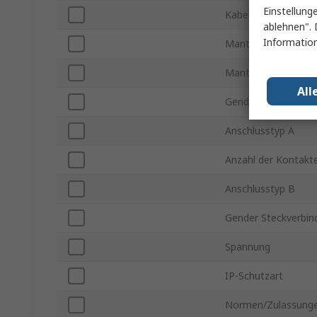
Einstellung
Kabellänge
ablehnen". 
Information
Mantelfarbe
Mantelmaterial
All
Gender Steckverbin
Anschlusstyp A
Anzahl der Kontakt
Anschlusstyp B
Gender Steckverbin
Spannung
IP-Schutzart
Normen/Zulassung