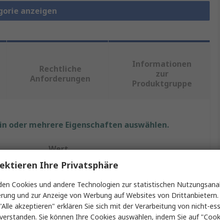
gorie anzeigen
Informationen
Rechtliche
zur
Anforderungen
Produktgruppe
ein oder mehrere Eigenschaften auswählen.
Wert
ektieren Ihre Privatsphäre
binder
en Cookies und andere Technologien zur statistischen Nutzungsanal
713 763
erung und zur Anzeige von Werbung auf Websites von Drittanbietern.
"Alle akzeptieren" erklären Sie sich mit der Verarbeitung von nicht-ess
Sensor-Betätigungselementkabel
verstanden. Sie können Ihre Cookies auswählen, indem Sie auf "Cook