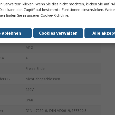
en verwalten" klicken. Wenn Sie dies nicht möchten, klicken Sie auf "Al
200mm
Dies kann den Zugriff auf bestimmte Funktionen einschränken. Weite
en finden Sie in unserer
Cookie-Richtlinie
.
Schwarz
Polyamid
e ablehnen
Cookies verwalten
Alle akzep
ders A
Buchse
M12
e A
4
Freies Ende
ders B
Nicht abgeschlossen
250V
IP68
en
DIN 47250-6, DIN VD0619, IEE802.3