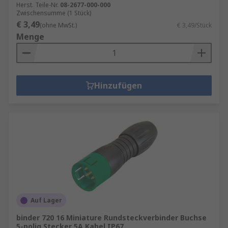
Herst. Teile-Nr.
08-2677-000-000
Zwischensumme (1 Stück)
€ 3,49
(ohne MwSt.)
€ 3,49/Stück
Menge
Hinzufügen
Auf Lager
binder 720 16 Miniature Rundsteckverbinder Buchse
5-polig Stecker 5A Kabel IP67