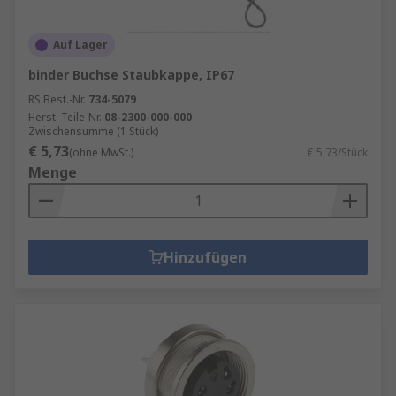
Auf Lager
binder Buchse Staubkappe, IP67
RS Best.-Nr.
734-5079
Herst. Teile-Nr.
08-2300-000-000
Zwischensumme (1 Stück)
€ 5,73
(ohne MwSt.)
€ 5,73/Stück
Menge
Hinzufügen