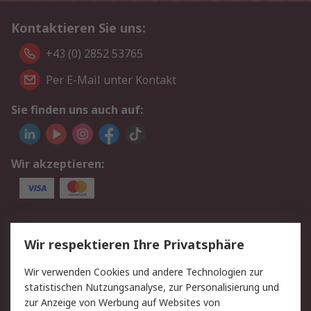
Kontaktieren Sie uns:
+43 (0) 2852 53765
Per E-Mail unter Kontakt
Sie finden uns auch auf:
Wir akzeptieren:
Service
Wir respektieren Ihre Privatsphäre
Value Added Services
Lieferlösungen
Wir verwenden Cookies und andere Technologien zur
Rücksendung/Entsorgung
Kontakt
statistischen Nutzungsanalyse, zur Personalisierung und
Hilfe
zur Anzeige von Werbung auf Websites von