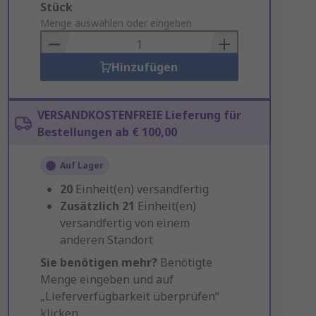
Add
Stück
to
Menge auswählen oder eingeben
Basket
Hinzufügen
VERSANDKOSTENFREIE Lieferung für
Bestellungen ab € 100,00
Auf Lager
20
Einheit(en) versandfertig
Zusätzlich
21
Einheit(en)
versandfertig von einem
anderen Standort
Sie benötigen mehr?
Benötigte
Menge eingeben und auf
„Lieferverfügbarkeit überprüfen“
klicken.