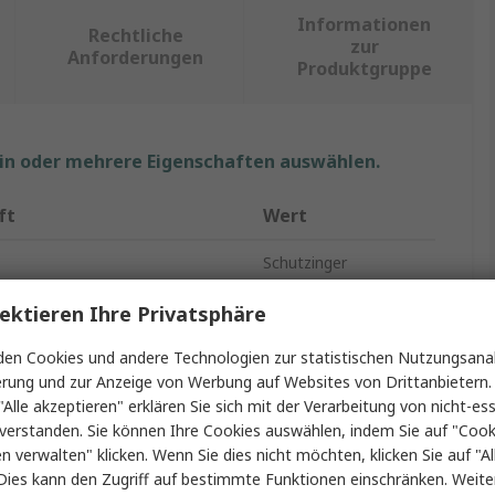
Informationen
Rechtliche
zur
Anforderungen
Produktgruppe
ein oder mehrere Eigenschaften auswählen.
ft
Wert
Schutzinger
1kV
ektieren Ihre Privatsphäre
Prüfspitze
en Cookies und andere Technologien zur statistischen Nutzungsanal
erung und zur Anzeige von Werbung auf Websites von Drittanbietern.
Schwarz
"Alle akzeptieren" erklären Sie sich mit der Verarbeitung von nicht-ess
verstanden. Sie können Ihre Cookies auswählen, indem Sie auf "Cook
yp
Federbelastet
en verwalten" klicken. Wenn Sie dies nicht möchten, klicken Sie auf "Al
Dies kann den Zugriff auf bestimmte Funktionen einschränken. Weite
ial
Stahl