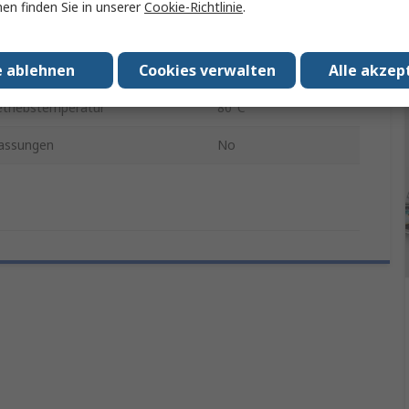
en finden Sie in unserer
Cookie-Richtlinie
.
sen-Größe
4mm
e ablehnen
Cookies verwalten
Alle akzep
peratur min.
-25°C
triebstemperatur
80°C
assungen
No