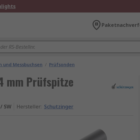
lights
Paketnachverf
en und Messbuchsen
/
Prüfsonden
 4 mm Prüfspitze
 / SW
Hersteller
:
Schutzinger