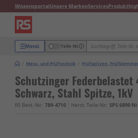
Wissensportal
Unsere Marken
Services
Produkthigh
Menü
Teile-Nr.
/
Mess- und Prüftechnik
/
Prüfspitzen, Prüfklemm
Schutzinger Federbelastet
Schwarz, Stahl Spitze, 1kV
RS Best.-Nr.
:
789-4710
Herst. Teile-Nr.
:
SPS 6890 Ni