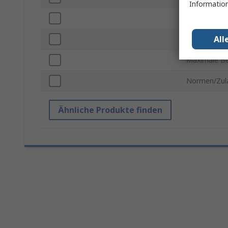
Information
Sondenbuch
All
Betriebstem
Maximale Be
Normen/Zul
Ähnliche Produkte finden