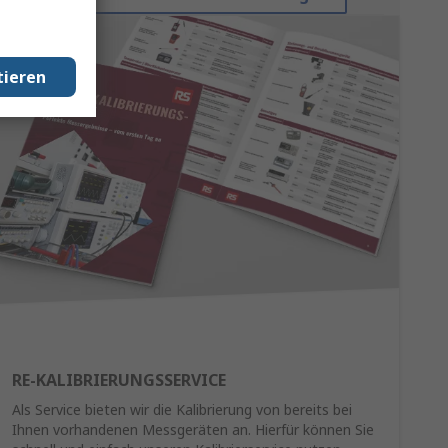
tieren
RE-KALIBRIERUNGSSERVICE
Als Service bieten wir die Kalibrierung von bereits bei
Ihnen vorhandenen Messgeräten an. Hierfür können Sie