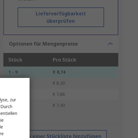
Lieferverfügbarkeit
überprüfen
Optionen für Mengenpreise
Stück
Pro Stück
1 - 9
€ 8,74
10 - 24
€ 8,30
25 - 49
€ 7,86
yse, zur
50 +
€ 7,43
 Durch
entiellen
*Richtpreis
ie
le
re
Zu einer Stückliste hinzufügen