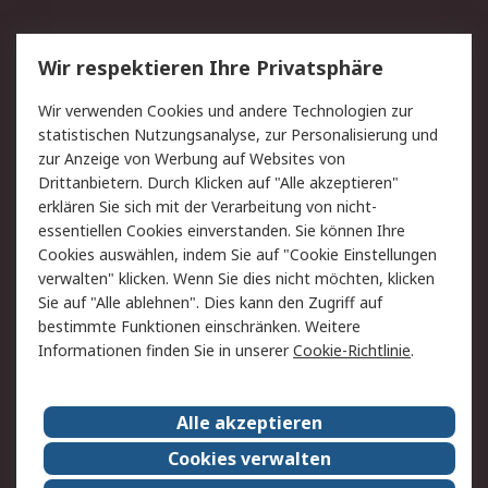
Service
Wir respektieren Ihre Privatsphäre
Value Added Services
Lieferlösungen
Wir verwenden Cookies und andere Technologien zur
Rücksendung/Entsorgung
Kontakt
statistischen Nutzungsanalyse, zur Personalisierung und
Hilfe
zur Anzeige von Werbung auf Websites von
Drittanbietern. Durch Klicken auf "Alle akzeptieren"
Rechtliches
erklären Sie sich mit der Verarbeitung von nicht-
essentiellen Cookies einverstanden. Sie können Ihre
RS Verkaufs- und
Datenschutz
Cookies auswählen, indem Sie auf "Cookie Einstellungen
Lieferbedingungen
verwalten" klicken. Wenn Sie dies nicht möchten, klicken
Cookie-Richtlinie
Zahlungsbedingungen
Sie auf "Alle ablehnen". Dies kann den Zugriff auf
Impressum
Webseite Konditionen
bestimmte Funktionen einschränken. Weitere
Informationen finden Sie in unserer
Cookie-Richtlinie
.
Über RS
Alle akzeptieren
Unternehmen
RS weltweit
Karriere bei RS
Nachhaltigkeit
Cookies verwalten
Qualität/Zertifikate
Presse-Center