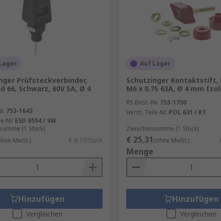
Lager
Auf Lager
nger Prüfsteckverbinder,
Schutzinger Kontaktstift, 
d 66, Schwarz, 60V 5A, Ø 4
M6 x 0.75 63A, Ø 4 mm Isol
RS Best.-Nr.
753-1750
r.
753-1643
Herst. Teile-Nr.
POL 631 / RT
le-Nr.
ESD 6554 / SW
summe (1 Stück)
Zwischensumme (1 Stück)
€ 25,31
ohne MwSt.)
€ 6,77/Stück
(ohne MwSt.)
Menge
Hinzufügen
Hinzufügen
Vergleichen
Vergleichen