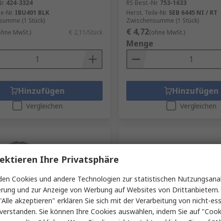
r.
424-3324
RS Best.-Nr.
753-1633
le-Nr.
IBU401 BLK
Herst. Teile-Nr.
SEB 6445 NI / RT
summe (1 Stück)
Zwischensumme (1 Stück)
€ 4,72
ohne MwSt.)
€ 2,11/Stück
(ohne MwSt.)
Menge
Hinzufügen
Hinzufügen
Vergleichen
Vergleichen
ektieren Ihre Privatsphäre
en Cookies und andere Technologien zur statistischen Nutzungsanal
erung und zur Anzeige von Werbung auf Websites von Drittanbietern.
"Alle akzeptieren" erklären Sie sich mit der Verarbeitung von nicht-ess
verstanden. Sie können Ihre Cookies auswählen, indem Sie auf "Cook
Lager
Auf Lager