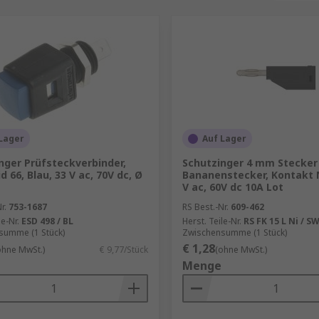
Lager
Auf Lager
nger Prüfsteckverbinder,
Schutzinger 4 mm Stecker
 66, Blau, 33 V ac, 70V dc, Ø
Bananenstecker, Kontakt N
V ac, 60V dc 10A Lot
r.
753-1687
RS Best.-Nr.
609-462
le-Nr.
ESD 498 / BL
Herst. Teile-Nr.
RS FK 15 L Ni / S
summe (1 Stück)
Zwischensumme (1 Stück)
€ 1,28
ohne MwSt.)
€ 9,77/Stück
(ohne MwSt.)
Menge