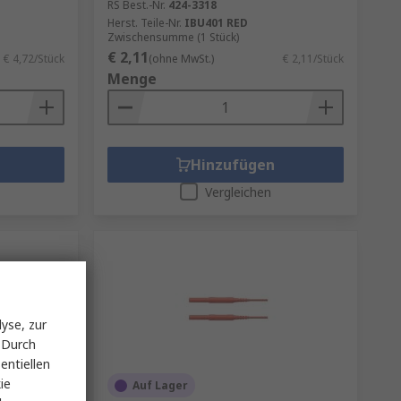
RS Best.-Nr.
424-3318
Herst. Teile-Nr.
IBU401 RED
Zwischensumme (1 Stück)
€ 2,11
€ 4,72/Stück
(ohne MwSt.)
€ 2,11/Stück
Menge
Hinzufügen
Vergleichen
yse, zur
 Durch
entiellen
ie
Auf Lager