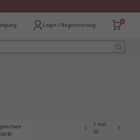
0
olgung
Login / Registrierung
1
von
gleichen
Zurücksetzen
35
(0/8)