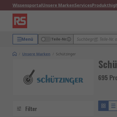
Wissensportal
Unsere Marken
Services
Produkthigh
Menü
Teile-Nr.
/
Unsere Marken
/
Schützinger
Schü
695 Pr
Filter