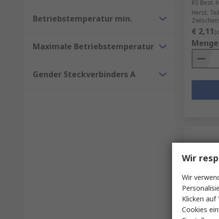
RS Best.-N
Herst. Tei
Betriebstemperatur min.
Zwischen
€ 2,11
(
Menge
Maximale Betriebstemperatur
Gender Steckverbinders A
Wir resp
Wir verwend
Personalisi
Klicken auf 
Cookies ein
Auf 