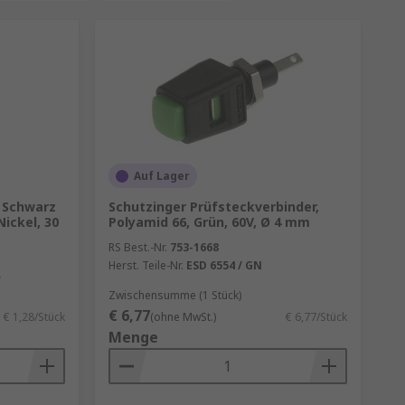
Auf Lager
 Schwarz
Schutzinger Prüfsteckverbinder,
ickel, 30
Polyamid 66, Grün, 60V, Ø 4 mm
RS Best.-Nr.
753-1668
Herst. Teile-Nr.
ESD 6554 / GN
W
Zwischensumme (1 Stück)
€ 6,77
€ 1,28/Stück
(ohne MwSt.)
€ 6,77/Stück
Menge