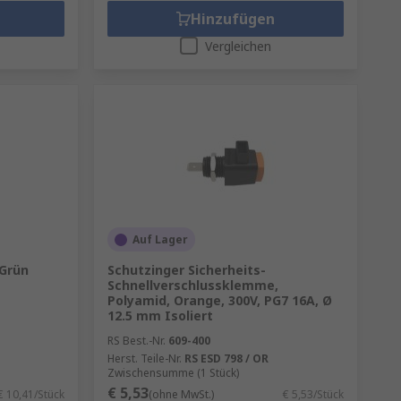
Hinzufügen
Vergleichen
Auf Lager
 Grün
Schutzinger Sicherheits-
Schnellverschlussklemme,
Polyamid, Orange, 300V, PG7 16A, Ø
12.5 mm Isoliert
RS Best.-Nr.
609-400
Herst. Teile-Nr.
RS ESD 798 / OR
Zwischensumme (1 Stück)
€ 5,53
€ 10,41/Stück
(ohne MwSt.)
€ 5,53/Stück