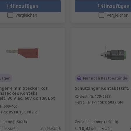
Hinzufügen
Hinzufügen
Vergleichen
Vergleichen
Lager
Nur noch Restbestände
nger 4 mm Stecker Rot
Schutzinger Kontaktstift,
stecker, Kontakt
RS Best.-Nr.
179-6923
lt, 30 V ac, 60V dc 10A Lot
Herst. Teile-Nr.
SDK 503 / GN
r.
609-460
le-Nr.
RS FK 15 L Ni / RT
summe (1 Stück)
Zwischensumme (1 Stück)
€ 10,41
ohne MwSt.)
€ 1,28/Stück
(ohne MwSt.)