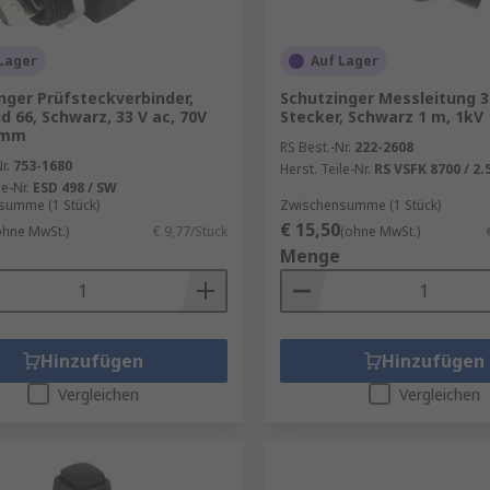
Lager
Auf Lager
nger Prüfsteckverbinder,
Schutzinger Messleitung 
d 66, Schwarz, 33 V ac, 70V
Stecker, Schwarz 1 m, 1kV
 mm
RS Best.-Nr.
222-2608
r.
753-1680
Herst. Teile-Nr.
RS VSFK 8700 / 2.5
le-Nr.
ESD 498 / SW
summe (1 Stück)
Zwischensumme (1 Stück)
€ 15,50
ohne MwSt.)
€ 9,77/Stück
(ohne MwSt.)
Menge
Hinzufügen
Hinzufügen
Vergleichen
Vergleichen