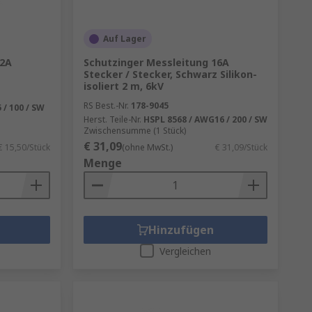
Auf Lager
32A
Schutzinger Messleitung 16A
Stecker / Stecker, Schwarz Silikon-
isoliert 2 m, 6kV
RS Best.-Nr.
178-9045
 / 100 / SW
Herst. Teile-Nr.
HSPL 8568 / AWG16 / 200 / SW
Zwischensumme (1 Stück)
€ 31,09
€ 15,50/Stück
(ohne MwSt.)
€ 31,09/Stück
Menge
Hinzufügen
Vergleichen