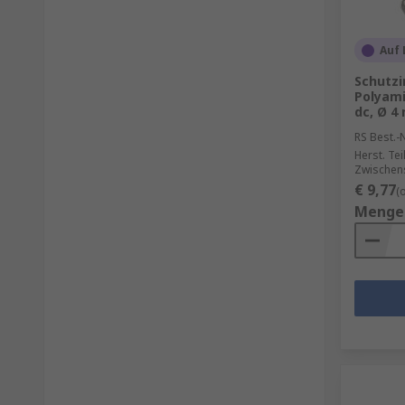
Auf 
Schutzi
Polyami
dc, Ø 4
RS Best.-N
Herst. Tei
Zwischen
€ 9,77
(
Menge