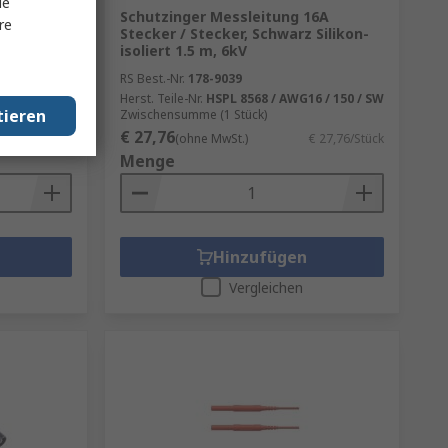
le
ung 16A
Schutzinger Messleitung 16A
re
rid-
Stecker / Stecker, Schwarz Silikon-
isoliert 1.5 m, 6kV
RS Best.-Nr.
178-9039
 / 50 / BL
Herst. Teile-Nr.
HSPL 8568 / AWG16 / 150 / SW
tieren
Zwischensumme (1 Stück)
€ 27,76
€ 6,24/Stück
(ohne MwSt.)
€ 27,76/Stück
Menge
Hinzufügen
Vergleichen