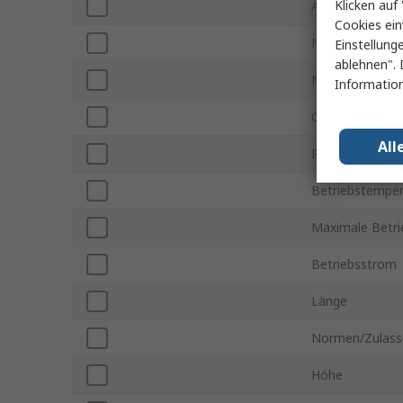
Klicken auf 
Anzahl der Ein
Cookies ein
Nennleistung
Einstellung
ablehnen". 
Montageart
Information
Gehäusegröße
All
Pinanzahl
Betriebstemper
Maximale Betr
Betriebsstrom
Länge
Normen/Zulass
Höhe