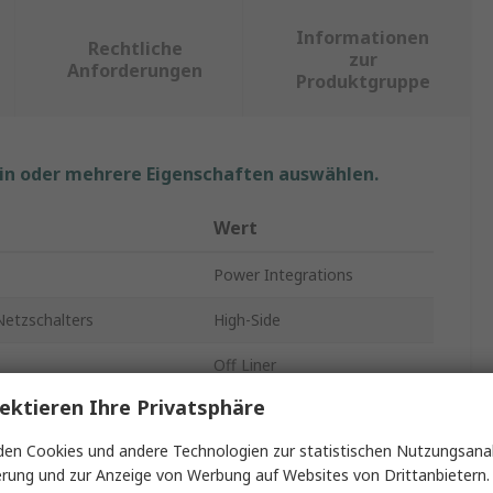
Informationen
Rechtliche
zur
Anforderungen
Produktgruppe
ein oder mehrere Eigenschaften auswählen.
Wert
Power Integrations
Netzschalters
High-Side
Off Liner
ektieren Ihre Privatsphäre
Leistungsschalter-IC
en Cookies und andere Technologien zur statistischen Nutzungsanal
stand RdsOn
24Ω
erung und zur Anzeige von Werbung auf Websites von Drittanbietern.