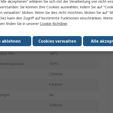
"Alle akzeptieren" erklären Sie sich mit der Verarbeitung von nicht-ess
gänge
1
verstanden. Sie können Ihre Cookies auswählen, indem Sie auf "Cook
15W
en verwalten" klicken. Wenn Sie dies nicht möchten, klicken Sie auf "Al
Dies kann den Zugriff auf bestimmte Funktionen einschränken. Weite
Durchsteckmontage
en finden Sie in unserer
Cookie-Richtlinie
.
DIP-C
e ablehnen
Cookies verwalten
Alle akzep
8
atur min.
-40°C
iebstemperatur
150°C
1350mA
9.83mm
ungen
No
3.68mm