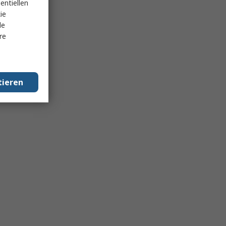
entiellen
ie
le
re
tieren