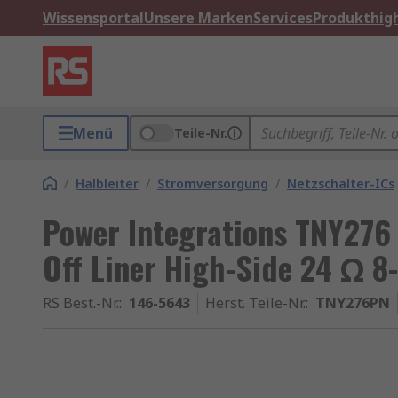
Wissensportal
Unsere Marken
Services
Produkthigh
Menü
Teile-Nr.
/
Halbleiter
/
Stromversorgung
/
Netzschalter-ICs
Power Integrations TNY276 
Off Liner High-Side 24 Ω 8
RS Best.-Nr.
:
146-5643
Herst. Teile-Nr.
:
TNY276PN