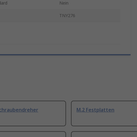
dard
Nein
TNY276
Schraubendreher
M.2 Festplatten