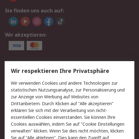
Sie finden uns auch auf:
Wir akzeptieren:
Service
Wir respektieren Ihre Privatsphäre
Value Added Services
Lieferlösungen
Wir verwenden Cookies und andere Technologien zur
Rücksendung/Entsorgung
Kontakt
statistischen Nutzungsanalyse, zur Personalisierung und
Hilfe
zur Anzeige von Werbung auf Websites von
Drittanbietern. Durch Klicken auf "Alle akzeptieren"
Rechtliches
erklären Sie sich mit der Verarbeitung von nicht-
essentiellen Cookies einverstanden. Sie können Ihre
RS Verkaufs- und
Datenschutz
Cookies auswählen, indem Sie auf "Cookie Einstellungen
Lieferbedingungen
verwalten" klicken. Wenn Sie dies nicht möchten, klicken
Cookie-Richtlinie
Zahlungsbedingungen
Sie auf "Alle ablehnen". Dies kann den Zugriff auf