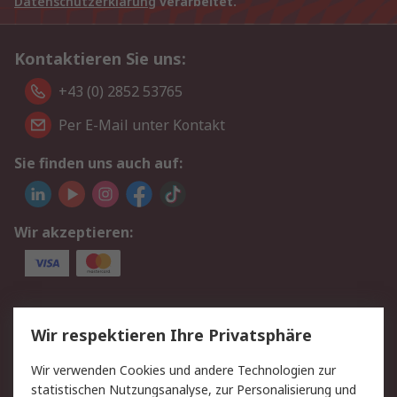
Datenschutzerklärung
verarbeitet.
Kontaktieren Sie uns:
+43 (0) 2852 53765
Per E-Mail unter Kontakt
Sie finden uns auch auf:
Wir akzeptieren:
Service
Wir respektieren Ihre Privatsphäre
Value Added Services
Lieferlösungen
Wir verwenden Cookies und andere Technologien zur
Rücksendung/Entsorgung
Kontakt
statistischen Nutzungsanalyse, zur Personalisierung und