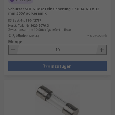
Auf Lager
Schurter SHF 6.3x32 Feinsicherung F / 6.3A 6.3 x 32
mm 500V ac Keramik
RS Best.-Nr.
830-4278P
Herst. Teile-Nr.
8020.5076.G
Zwischensumme 10 Stück (geliefert in Box)
€ 7,59
(ohne MwSt.)
€ 0,759/Stück
Menge
Hinzufügen