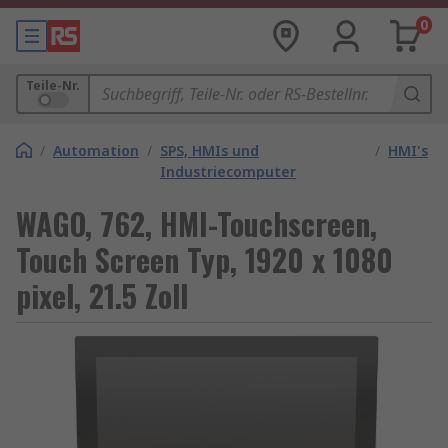
0
Teile-Nr.
/
Automation
/
SPS, HMIs und
/
HMI's
Industriecomputer
WAGO, 762, HMI-Touchscreen,
Touch Screen Typ, 1920 x 1080
pixel, 21.5 Zoll