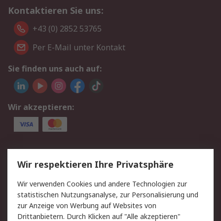
Kontaktieren Sie uns:
+43 (0) 2852 53765
Per E-Mail unter Kontakt
Sie finden uns auch auf:
Wir akzeptieren:
Service
Wir respektieren Ihre Privatsphäre
Value Added Services
Lieferlösungen
Wir verwenden Cookies und andere Technologien zur
Rücksendung/Entsorgung
Kontakt
statistischen Nutzungsanalyse, zur Personalisierung und
Hilfe
zur Anzeige von Werbung auf Websites von
Drittanbietern. Durch Klicken auf "Alle akzeptieren"