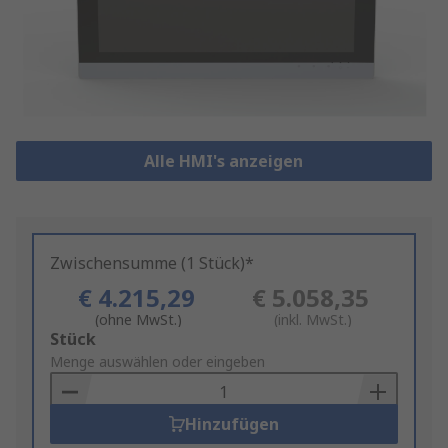
Alle HMI's anzeigen
Zwischensumme (1 Stück)*
€ 4.215,29
€ 5.058,35
(ohne MwSt.)
(inkl. MwSt.)
Add
Stück
to
Menge auswählen oder eingeben
Basket
Hinzufügen