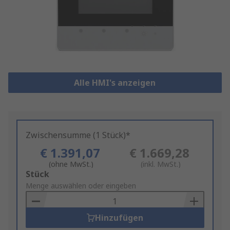
Alle HMI's anzeigen
Zwischensumme (1 Stück)*
€ 1.391,07
€ 1.669,28
(ohne MwSt.)
(inkl. MwSt.)
Add
Stück
to
Menge auswählen oder eingeben
Basket
Hinzufügen