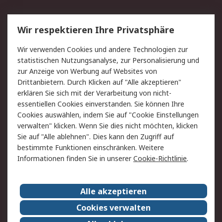
Service
Wir respektieren Ihre Privatsphäre
Value Added Services
Lieferlösungen
Wir verwenden Cookies und andere Technologien zur
Rücksendung/Entsorgung
Kontakt
statistischen Nutzungsanalyse, zur Personalisierung und
Hilfe
zur Anzeige von Werbung auf Websites von
Drittanbietern. Durch Klicken auf "Alle akzeptieren"
Rechtliches
erklären Sie sich mit der Verarbeitung von nicht-
essentiellen Cookies einverstanden. Sie können Ihre
RS Verkaufs- und
Datenschutz
Cookies auswählen, indem Sie auf "Cookie Einstellungen
Lieferbedingungen
verwalten" klicken. Wenn Sie dies nicht möchten, klicken
Cookie-Richtlinie
Zahlungsbedingungen
Sie auf "Alle ablehnen". Dies kann den Zugriff auf
Impressum
Webseite Konditionen
bestimmte Funktionen einschränken. Weitere
Informationen finden Sie in unserer
Cookie-Richtlinie
.
Über RS
Alle akzeptieren
Unternehmen
RS weltweit
Karriere bei RS
Nachhaltigkeit
Cookies verwalten
Qualität/Zertifikate
Presse-Center